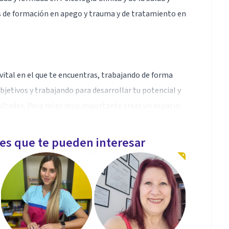
 de formación en apego y trauma y de tratamiento en
ital en el que te encuentras, trabajando de forma
jetivos y trabajando para desarrollar tu potencial y
icultades. Para mí es muy importante crear un espacio
 hora de expresarte, adaptándome en todo momento a
les que te pueden interesar
 sesión de 30 minutos gratuita para que valores si
ico conmigo. En esta sesión podrás contarme tu
alorar si soy la profesional adecuada para ti en este