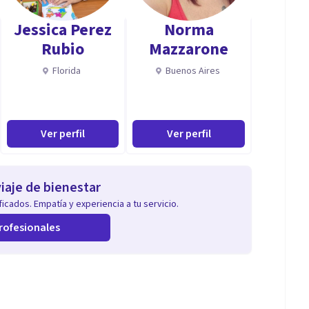
Jessica Perez
Norma
Rubio
Mazzarone
segunda sesión.
Florida
Buenos Aires
iva-conductual, adaptando las técnicas y
Ver perfil
Ver perfil
jar.
iaje de bienestar
icados. Empatía y experiencia a tu servicio.
rofesionales