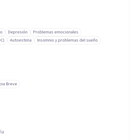
to
Depresión
Problemas emocionales
OC)
Autoestima
Insomnio y problemas del sueño
pia Breve
ña