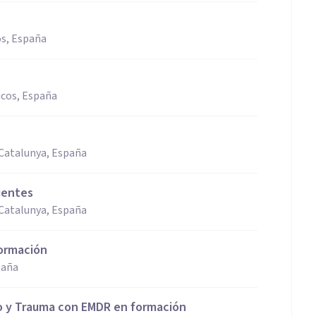
os, España
icos, España
e Catalunya, España
nientes
e Catalunya, España
formación
paña
go y Trauma con EMDR en formación