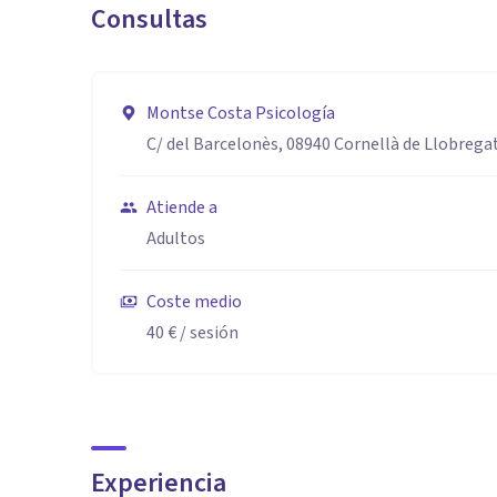
Consultas
- Experimentas dificultades en las distintas relacione
- Sientes dependencia emocional
- Te encuentras atravesando un duelo, por una ruptura 
Montse Costa Psicología
querido
C/ del Barcelonès, 08940 Cornellà de Llobrega
Atiende a
Adultos
Coste medio
40 €
/ sesión
Experiencia