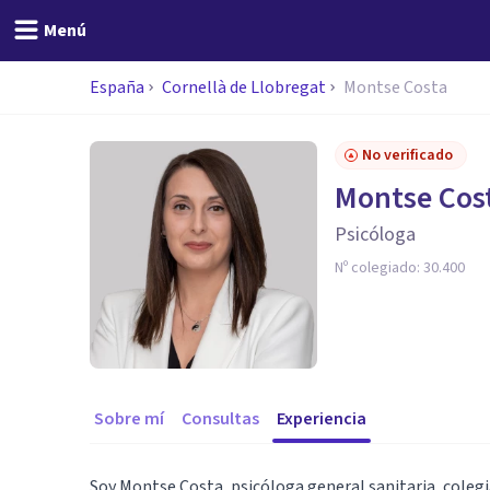
Menú
España
Cornellà de Llobregat
Montse Costa
No verificado
Montse Cos
Psicóloga
Nº colegiado:
30.400
Sobre mí
Consultas
Experiencia
Soy Montse Costa, psicóloga general sanitaria, colegia