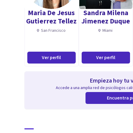
Maria De Jesus
Sandra Milena
Gutierrez Tellez
Jimenez Duque
En caso de que así lo decidas, podremos agendar una 
San Francisco
Miami
Especialidad
Trabajo desde un enfoque integrador, con base cognit
Ver perfil
Ver perfil
herramientas a cada persona y a cada dificultad a traba
Puedo ayudarte si:
Empieza hoy tu v
Accede a una amplia red de psicólogos calif
- Estás atravesando una crisis vital
Encuentra p
- Sientes estrés y/o ansiedad
- Tienes un bajo estado de ánimo
- Sientes que tienes una baja autoestima
- Sientes inseguridad