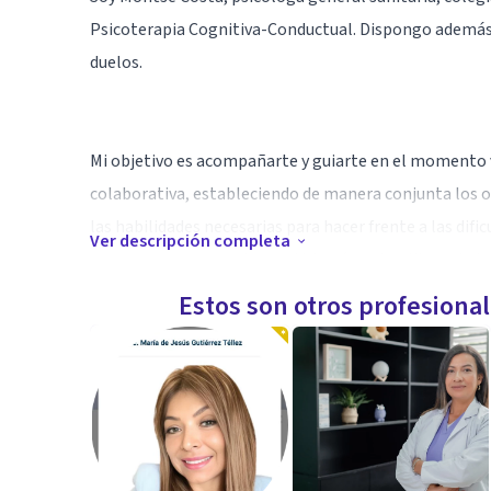
Psicoterapia Cognitiva-Conductual. Dispongo además
duelos.
Mi objetivo es acompañarte y guiarte en el momento v
colaborativa, estableciendo de manera conjunta los ob
las habilidades necesarias para hacer frente a las dif
Ver descripción completa
seguro para que puedas sentirte cómodo y libre a la
tus circunstancias y tus ritmos.
Estos son otros profesiona
Actualmente ofrezco sesiones online, con una primera
sientes que te gustaría empezar un proceso terapéut
situación, te explicaré mi modelo de trabajo y podrás v
momento.