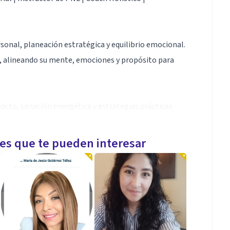
sonal, planeación estratégica y equilibrio emocional.
, alineando su mente, emociones y propósito para
cto, sanación energética y estrategias prácticas
 claridad y diseñar un plan que te acerque a tus
 y cercana, porque creo que todos tenemos los
les que te pueden interesar
cesitamos descubrir cómo acceder a ellos. Si sientes
rte.