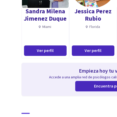
Sandra Milena
Jessica Perez
Jimenez Duque
Rubio
Miami
Florida
Ver perfil
Ver perfil
Empieza hoy tu v
Accede a una amplia red de psicólogos calif
Encuentra p