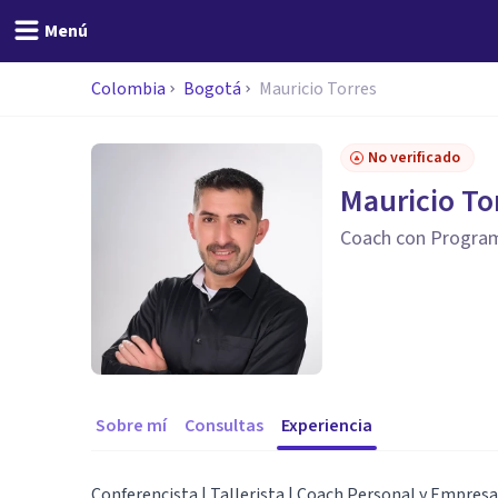
Menú
Colombia
Bogotá
Mauricio Torres
No verificado
Mauricio To
Coach con Program
Sobre mí
Consultas
Experiencia
Conferencista | Tallerista | Coach Personal y Empresar