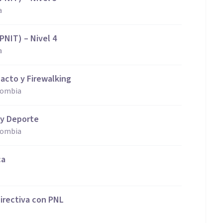
a
PNIT) – Nivel 4
a
pacto y Firewalking
lombia
 y Deporte
lombia
ca
irectiva con PNL