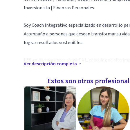
Inversionista | Finanzas Personales
Soy Coach Integrativo especializado en desarrollo per
Acompaño a personas que desean transformar su vida
lograr resultados sostenibles.
Utilizo herramientas como PNL, coaching de alto impa
Ver descripción completa
para ayudarte a superar bloqueos, tomar decisiones con
metas. Trabajo desde una mirada integral, respetuosa
Estos son otros profesiona
recursos para construir la vida que deseamos, solo ne
que es momento de avanzar, estaré feliz de acompaña