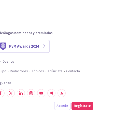
icólogos nominados y premiados
PyM Awards 2024
onócenos
uipo
Redactores
Tópicos
Anúnciate
Contacta
íguenos
Accede
Regístrate