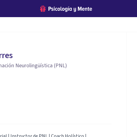
rres
ación Neurolingüística (PNL)
ial | Instructor de PNL | Coach Holístico |