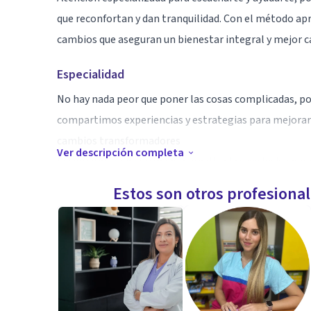
que reconfortan y dan tranquilidad. Con el método apr
cambios que aseguran un bienestar integral y mejor ca
Especialidad
No hay nada peor que poner las cosas complicadas, po
compartimos experiencias y estrategias para mejorar 
cambios transformadores
Ver descripción completa
Estoy contigo de forma personalizada y exclusiva par
tranquilidad y bienestar en tu vida. Quiero ir de la m
Estos son otros profesiona
más fácil de lo que crees.
Aptitudes
Experta en enseñarte a manejar aquellas situaciones q
mental ¡Estoy segura de que puedo ayudarte!