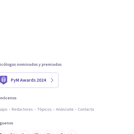
icólogos nominados y premiados
PyM Awards 2024
onócenos
uipo
Redactores
Tópicos
Anúnciate
Contacta
íguenos