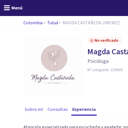
Menú
Colombia
Tuluá
MAGDA CASTAÑEDA JIMENEZ
No verificado
Magda Cast
Psicóloga
Nº colegiado:
239669
Sobre mí
Consultas
Experiencia
Atención especializada para escucharte y ayudarte; p