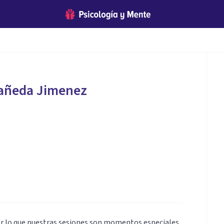
añeda Jimenez
or lo que nuestras sesiones son momentos especiales