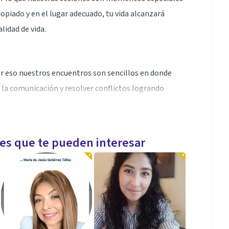
opiado y en el lugar adecuado, tu vida alcanzará
lidad de vida.
r eso nuestros encuentros son sencillos en donde
la comunicación y resolver conflictos logrando
a darte estrategias con las que puedes encontrar
ano contigo, transformar para bien tu vida es mucho
les que te pueden interesar
ue afectan tu estabilidad emocional y tu salud