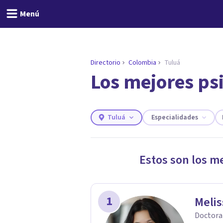
Menú
Directorio
Colombia
Tuluá
Los mejores ps
ENCONTRAR MI TERAPEUTA
¿Necesitas ayuda para 
Responde a unas breves preguntas y 
Responder cuestionario
Tuluá
Especialidades
Estos son los m
1
Melis
Doctora 