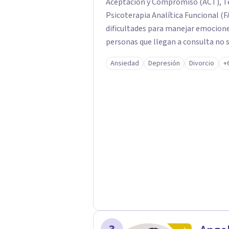
Aceptación y Compromiso (ACT), Te
Psicoterapia Analítica Funcional (F
dificultades para manejar emocion
personas que llegan a consulta no 
propias reacciones emocionales les
Ansiedad
Depresión
Divorcio
+
No busco eliminar el malestar a la 
trabajar desde eso, no en contra. 
online.