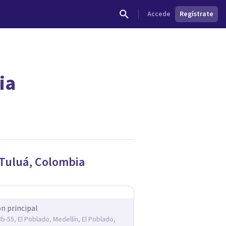
Accede
Regístrate
ia
dades.
Tuluá
,
Colombia
ón principal
3b-55, El Poblado, Medellín, El Poblado,