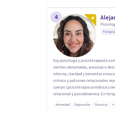
4
Aleja
Psicolo
Terapia
Soy psicóloga y psicoterapeuta som
sienten abrumadas, ansiosas o desc
interna, claridad y bienestar emoc
crónico y patrones relacionales rep
cuerpo (psicoterapia somática y se
relacional y psicodinámica. En terap
a regular tu sistema nervioso y a d
Ansiedad
Depresión
Divorcio
+
presente, estable y en paz contig
familiares a nivel individual, lo q