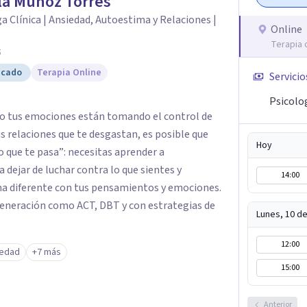
la Munoz Torres
a Clínica | Ansiedad, Autoestima y Relaciones |
Online
Terapia 
5
icado
Terapia Online
Servicio
Psicolo
és o tus emociones están tomando el control de
tus relaciones que te desgastan, es posible que
Hoy
 que te pasa”: necesitas aprender a
 dejar de luchar contra lo que sientes y
14:00
ma diferente con tus pensamientos y emociones.
Generación como ACT, DBT y con estrategias de
Lunes, 10 d
12:00
iedad
+7 más
15:00
Anterior