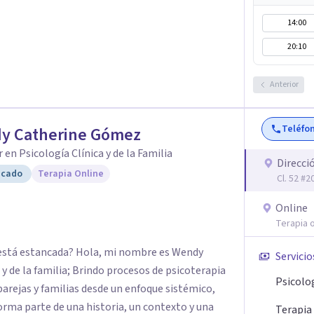
ia y tus vínculos actuales.
14:00
20:10
Anterior
Teléfo
y Catherine Gómez
 en Psicología Clínica y de la Familia
Direcci
icado
Terapia Online
Cl. 52 #
Online
Terapia o
ue está estancada? Hola, mi nombre es Wendy
Servicio
y de la familia; Brindo procesos de psicoterapia
Psicolo
parejas y familias desde un enfoque sistémico,
rma parte de una historia, un contexto y una
Terapia