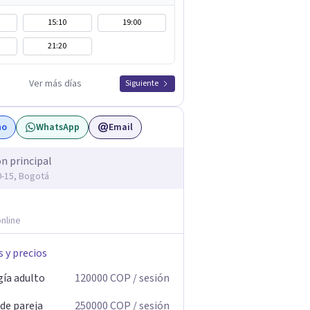
15:10
19:00
21:20
Ver más días
Siguiente
no
WhatsApp
Email
ón principal
20-15, Bogotá
nline
s y precios
gía adulto
120000
COP
/ sesión
 de pareja
250000
COP
/ sesión