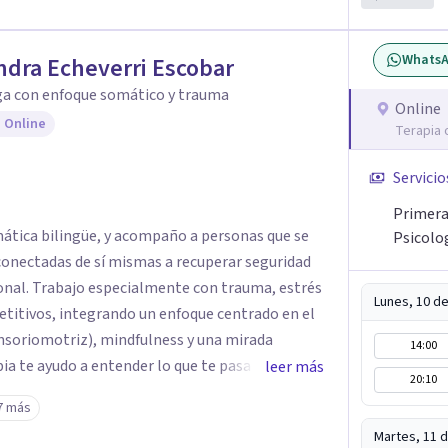
Whats
ndra Echeverri Escobar
ga con enfoque somático y trauma
Online
 Online
Terapia 
Servicio
Primera 
ática bilingüe, y acompaño a personas que se
Psicolo
onectadas de sí mismas a recuperar seguridad
ional. Trabajo especialmente con trauma, estrés
Lunes, 10 d
etitivos, integrando un enfoque centrado en el
nsoriomotriz), mindfulness y una mirada
14:00
ia te ayudo a entender lo que te pasa sin juicio,
leer más
20:10
esarrollar recursos concretos para sentirte más
7 más
o. También tengo formación en constelaciones
Martes, 11 
ue me permite abordar dinámicas profundas que