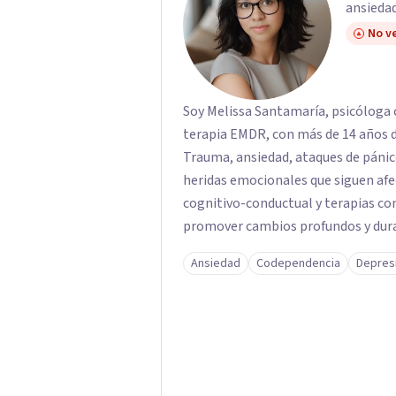
ansiedad
No ve
Soy Melissa Santamaría, psicóloga c
terapia EMDR, con más de 14 años d
Trauma, ansiedad, ataques de pánic
heridas emocionales que siguen afe
cognitivo-conductual y terapias con
promover cambios profundos y durad
familias de forma presencial en Med
Ansiedad
Codependencia
Depres
profesional.