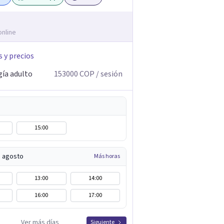
online
s y precios
gía adulto
153000
COP
/ sesión
15:00
e agosto
Más horas
13:00
14:00
16:00
17:00
Ver más días
Siguiente