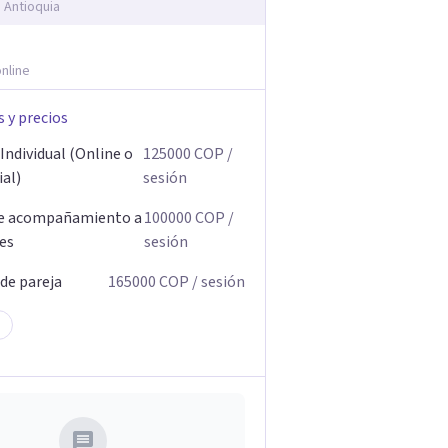
, Antioquia
nline
s y precios
Individual (Online o
125000
COP
/
ial)
sesión
de acompañamiento a
100000
COP
/
res
sesión
 de pareja
165000
COP
/ sesión