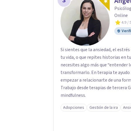
3
Ange
Psicólog
Online
4.9
/ 
Verif
Si sientes que la ansiedad, el estr
tu vida, o que repites historias en 
necesites algo más que “entender lo
transformarlo. En terapia te ayudo a
empezar a relacionarte de una for
Trabajo desde terapias de tercera 
mindfulness.
Adopciones
Gestión de la ira
Ans