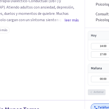
rapia Dialéctico-Conductual (DBT) y
Psicolo
AP). Atiendo adultos con ansiedad, depresión,
es, duelos y momentos de quiebre. Muchas
Consult
solo cargan con un síntoma: sienten que sus
Psicolo
leer más
 complican más la vida. Desde ahí trabajamos.
6 más
fuerza. Prefiero entender qué lo sostiene y
Hoy
Atiendo en Bogotá de forma presencial y también
14:00
17:00
Mañana
00:00
Anterior
Teléfo