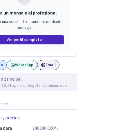
a un mensaje al profesional
a una sesión directamente mediante
mensaje
Ver perfil completo
no
WhatsApp
Email
ón principal
14-16, Chapinero, Bogotá, Cundinamarca
nline
s y precios
a para
140000
COP
/