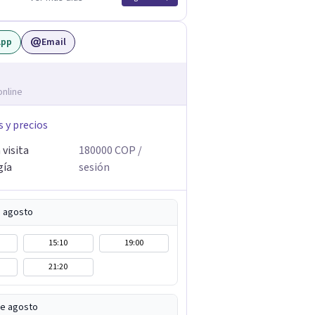
App
Email
online
s y precios
visita
180000
COP
/
gía
sesión
e agosto
15:10
19:00
21:20
de agosto