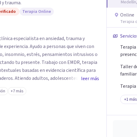
Medellín
 y trauma.
rificado
Terapia Online
Online
Terapia o
Servicio
línica especialista en ansiedad, trauma y
e experiencia. Ayudo a personas que viven con
Terapia 
o, insomnio, estrés, pensamientos intrusivos o
presenc
ctando tu presente. Trabajo con EMDR, terapia
Taller 
textuales basadas en evidencia científica para
familia
eros. Atiendo adultos, adolescentes, parejas y
leer más
ellín y online, en un espacio seguro, cercano y
Terapia
ión
+7 más
+
1
más