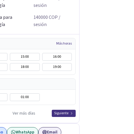
gía
sesión
a para
140000
COP
/
gía
sesión
Más horas
15:00
16:00
18:00
19:00
01:00
Ver más días
Siguiente
no
WhatsApp
Email