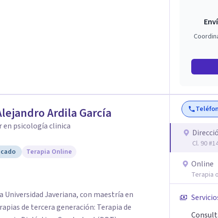
Enví
Coordin
Teléfo
Alejandro Ardila García
 en psicología clinica
Direcci
Cl. 90 #
icado
Terapia Online
Online
Terapia o
ia Universidad Javeriana, con maestría en
Servicio
erapias de tercera generación: Terapia de
Consult