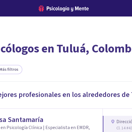
icólogos en Tuluá, Colomb
encontrar el psicólogo adecuado?
te ofreceremos los profesionales que más se ajustan a tus necesi
Más filtros
ejores profesionales en los alrededores de
sa Santamaría
Direcci
en Psicología Clínica | Especialista en EMDR,
Cl. 14 #4