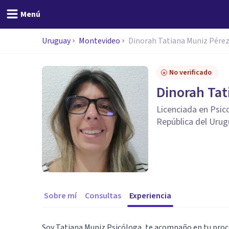
Menú
Uruguay
Montevideo
Dinorah Tatiana Muniz Pére
No verificado
Dinorah Tat
Licenciada en Psic
República del Urug
Sobre mí
Consultas
Experiencia
Soy Tatiana Muniz Psicóloga, te acompaño en tu proce