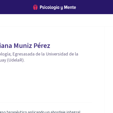
z
iana Muniz Pérez
ología; Egresasada de la Universidad de la
uay (UdelaR).
so terapéutico aplicando un abordaje integral,