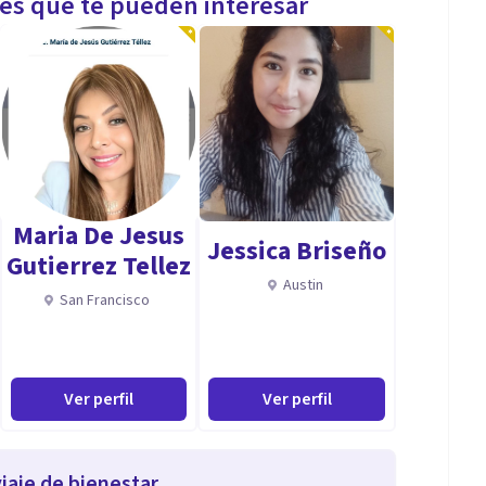
les que te pueden interesar
Maria De Jesus
Jessica Briseño
Gutierrez Tellez
Austin
San Francisco
Ver perfil
Ver perfil
iaje de bienestar