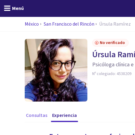
Menú
México
San Francisco del Rincón
Úrsula Ramírez
No verificado
Úrsula Ram
Psicóloga clínica e
Nº colegiado:
4538209
Consultas
Experiencia