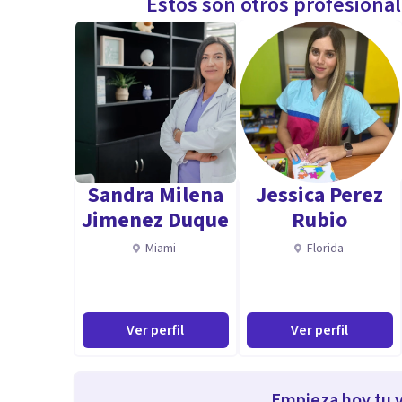
Estos son otros profesiona
Sandra Milena
Jessica Perez
Jimenez Duque
Rubio
Miami
Florida
Ver perfil
Ver perfil
Empieza hoy tu v