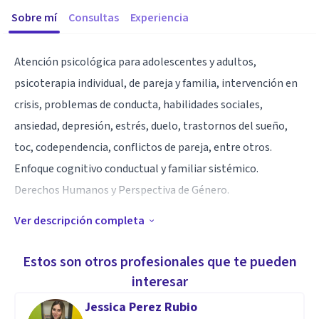
Sobre mí
Consultas
Experiencia
Atención psicológica para adolescentes y adultos,
psicoterapia individual, de pareja y familia, intervención en
crisis, problemas de conducta, habilidades sociales,
ansiedad, depresión, estrés, duelo, trastornos del sueño,
toc, codependencia, conflictos de pareja, entre otros.
Enfoque cognitivo conductual y familiar sistémico.
Derechos Humanos y Perspectiva de Género.
Ver descripción completa
Especialidad
Soy psicóloga clínica UNAM y cuento con una maestría en
Estos son otros profesionales que te pueden
terapia familiar sistémica.
interesar
Jessica Perez Rubio