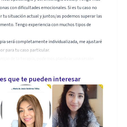
onas con dificultades emocionales. Si es tu caso no
 tu situación actual y juntos/as podemos superar las
momento. Tengo experiencia con muchos tipos de
apia será completamente individualizada, me ajustaré
r para tu caso particular.
 inicio de la terapia, podemos plantear una sesión
es cómodo/a trabajando conmigo. Anímate a buscar
 y a veces necesitamos apoyo y orientación para
les que te pueden interesar
do. Una vez que estás en el camino las cosas se
a mejora personal y emocional. Mucho ánimo con el