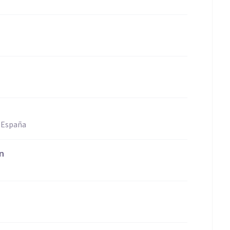
, España
n