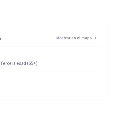
le con la gestión de citas y respondo a los pacientes
a correcta evaluación de los casos para trabajar
e.
a
Mostrar en el mapa
aportar más cercanía aún dado el medio en el que nos
 Tercera edad (65+)