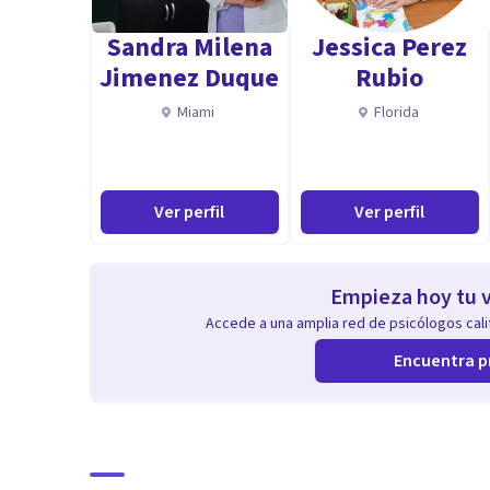
Máster en Neuropsicología y Gerontología Social. For
Sandra Milena
Jessica Perez
Jimenez Duque
Rubio
Educadora Certificada en Disciplina Positiva en la Fa
Miami
Florida
Tengo experiencia con todo tipo de trastornos emoci
TOC, Trastorno Bipolar, fobias sociales y otro tipo de 
Ver perfil
Ver perfil
problemas de autocontrol/control de impulsos y dific
alimentaria, etc.)
Empieza hoy tu v
También tengo experiencia con terapia de pareja.
Accede a una amplia red de psicólogos calif
Encuentra p
Aptitudes
Suelo destacar por el trato que doy a mis pacientes, 
diferentes perfiles de pacientes. Mi capacidad de em
profesionalmente; me importa la persona e intento da