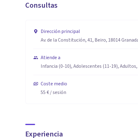
Consultas
sus experiencias de vida y cómo llega a consulta.
Soy muy profesional y formal en mi trabajo, responsab
a sus demandas con gran rapidez. Doy importancia a un
Dirección principal
desde el conocimiento real de la situación del pacient
Av. de la Constitución, 41, Beiro, 18014 Granad
Destaco también en el trabajo online, donde intento 
relacionamos en este tipo de sesiones.
Atiende a
Infancia (0-10), Adolescentes (11-19), Adultos,
Coste medio
55 €
/ sesión
Experiencia