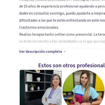
de 15 años de experiencia profesional ayudando a pers
dudes en consultar conmigo, puedo ayudarte a mejorar
dificultades a las que te estés enfrentando en este 
trastornos emocionales.
Realizo terapia tanto online como presencial. La ter
en todo momento a tus necesidades y a lo que sea mejo
Si tienes cualquier duda o inseguridad con respecto al
Ver descripción completa
inicial de toma de contacto para valorar si te sient
ayuda profesional, seguro que llevas tiempo sufriendo
Estos son otros profesiona
poder salir de algunos momentos que se complican.
El primer paso es el más importante y ya lo estás dan
sienten de otra manera y podemos avanzar en nuestr
proceso
Especialidad