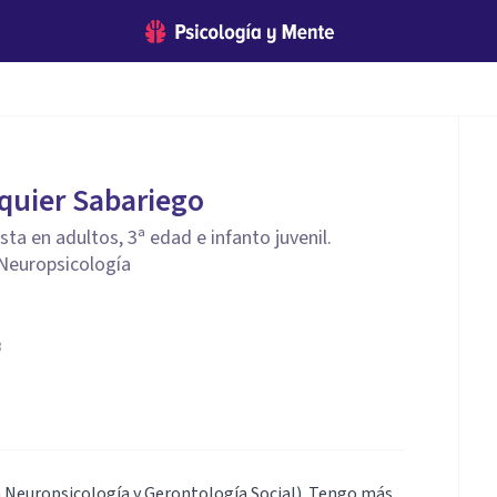
squier Sabariego
sta en adultos, 3ª edad e infanto juvenil.
 Neuropsicología
3
en Neuropsicología y Gerontología Social). Tengo más