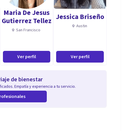
mación en terapias de tercera generación (ACT)
Maria De Jesus
Jessica Briseño
Gutierrez Tellez
milia. He trabajado durante mucho tiempo con familias.
Austin
San Francisco
onales (ansiedad/trastornos de pánico, depresión,
fobias específicas, trastornos de la personalidad,
Ver perfil
Ver perfil
ultades de autoestima, Trastornos de la conducta
iaje de bienestar
icados. Empatía y experiencia a tu servicio.
rofesionales
soy una persona cercana que sabe cómo acercarse a los
patía es algo que me define tanto personal como
rle un trato lo más personalizado posible en base a