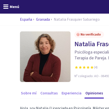
Menú
España
Granada
Natalia Frasquier Sabariego
No verificado
Natalia Fra
Psicóloga especiali
Terapia de Pareja.
(
4
)
Nº colegiado:
AO - 0649
Sobre mí
Consultas
Experiencia
Opiniones
Hola, soy Natalia (Licenciada en Psicología, Máster 