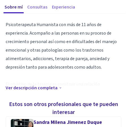
Sobre mí
Consultas
Experiencia
Psicoterapeuta Humanista con más de 11 años de
experiencia. Acompaño a las personas en su proceso de
crecimiento personal así como en dificultades del manejo
emocional y otras patologías como los trastornos
alimentarios, adicciones, terapia de pareja, ansiedad y
depresión tanto para adolescentes como adultos.
El objetivo de la terapia es construir una relación
Ver descripción completa
terapéutica en la que poder explorar y comprender el
malestar, para así fomentar la toma de diciones y aumentar
Estos son otros profesionales que te pueden
el bienestar emocional.
interesar
Sandra Milena Jimenez Duque
Mi trabajo se centra en la persona, en focalizar la atención