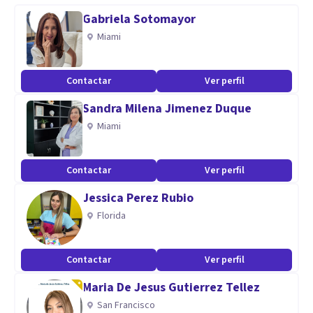
Universidad de Almería.
Gabriela Sotomayor
Miami
Aptitudes
Soy cercana y empática, con gran capacidad de escucha y de
Contactar
Ver perfil
templanza para las situaciones complicadas. El respeto y la
Sandra Milena Jimenez Duque
colaboración son dos de las grandes actitudes que rigen mi
Miami
vida personal y profesional.
Contactar
Ver perfil
Jessica Perez Rubio
Florida
Contactar
Ver perfil
Maria De Jesus Gutierrez Tellez
San Francisco