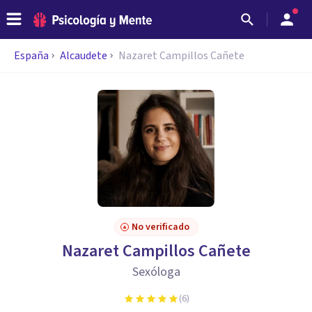
España
Alcaudete
Nazaret Campillos Cañete
No verificado
Nazaret Campillos Cañete
Sexóloga
(
6
)