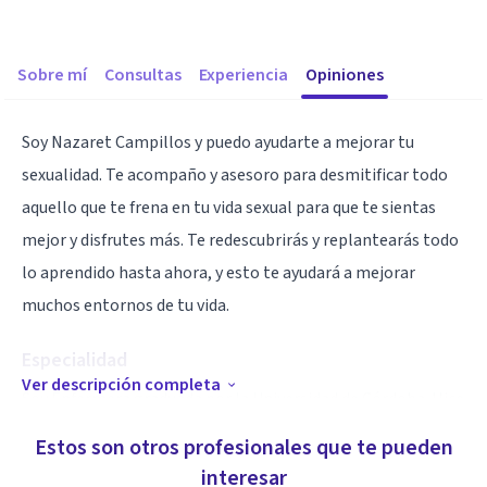
Sobre mí
Consultas
Experiencia
Opiniones
Soy Nazaret Campillos y puedo ayudarte a mejorar tu
sexualidad. Te acompaño y asesoro para desmitificar todo
aquello que te frena en tu vida sexual para que te sientas
mejor y disfrutes más. Te redescubrirás y replantearás todo
lo aprendido hasta ahora, y esto te ayudará a mejorar
muchos entornos de tu vida.
Especialidad
Ver descripción completa
Soy Enfermera graduada por la Universidad de Córdoba. Hice
el Máster en Ciencias de la Sexología con Especialidad en
Estos son otros profesionales que te pueden
Clínica Sexológica y Tratamiento Individual y de Pareja en la
interesar