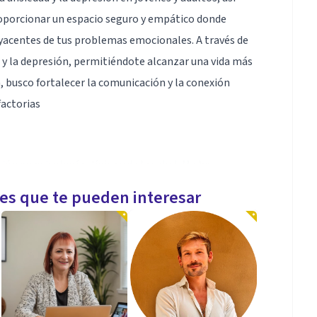
roporcionar un espacio seguro y empático donde
yacentes de tus problemas emocionales. A través de
d y la depresión, permitiéndote alcanzar una vida más
a, busco fortalecer la comunicación y la conexión
factorias
ión en psicología clínica y de la salud, Me he
 en psicoterapia Gestalt y también en programación
les que te pueden interesar
ón y diagnostico psicológico, abordaje
y adultos.
oria como docente universitario en el campo de la
rtir clases de manera efectiva y dinámica, siempre
rramientas prácticas a mis estudiantes.