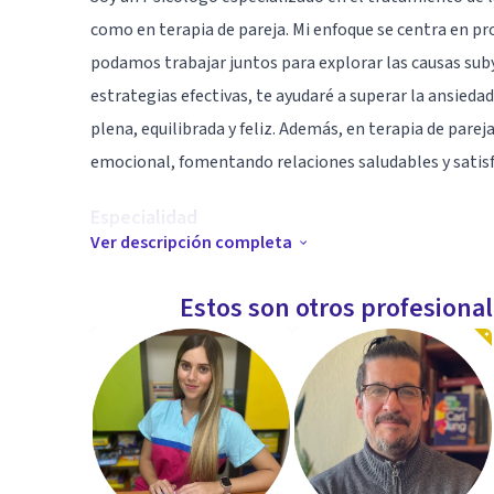
como en terapia de pareja. Mi enfoque se centra en p
podamos trabajar juntos para explorar las causas sub
estrategias efectivas, te ayudaré a superar la ansieda
plena, equilibrada y feliz. Además, en terapia de parej
emocional, fomentando relaciones saludables y satis
Especialidad
Ver descripción completa
Licenciado en psicología clínica, con una sólida formac
especializado en psicoterapia cognitivo conductual y
Estos son otros profesiona
neurolingüística (PNL) Amplia experiencia en evaluaci
psicoterapéutico y seguimiento en pacientes jóvenes 
Además, cuento con una destacada trayectoria trayect
psicología siendo reconocido por su capacidad de impa
buscando fomentar el aprendizaje activo y brindar he