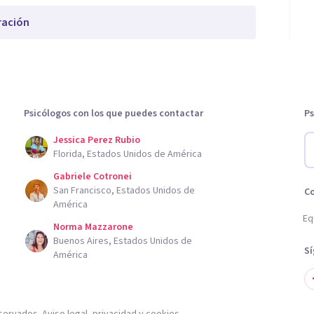
ración
Psicólogos con los que puedes contactar
Ps
Jessica Perez Rubio
Florida, Estados Unidos de América
Gabriele Cotronei
San Francisco, Estados Unidos de
C
América
Eq
Norma Mazzarone
Buenos Aires, Estados Unidos de
S
América