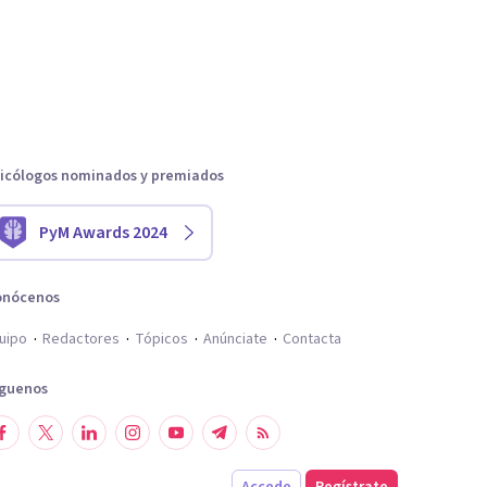
icólogos nominados y premiados
PyM Awards 2024
onócenos
uipo
Redactores
Tópicos
Anúnciate
Contacta
íguenos