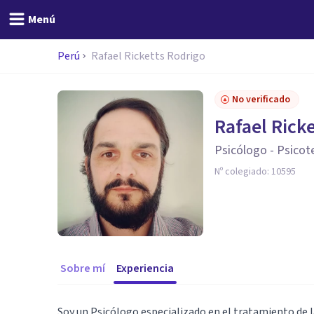
Menú
Perú
Rafael Ricketts Rodrigo
No verificado
Rafael Rick
Psicólogo - Psicot
Nº colegiado:
10595
Sobre mí
Experiencia
Soy un Psicólogo especializado en el tratamiento de la