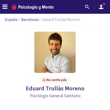
España
Barcelona
Eduard Trullàs Moreno
No verificado
Eduard Trullàs Moreno
Psicólogo General Sanitario