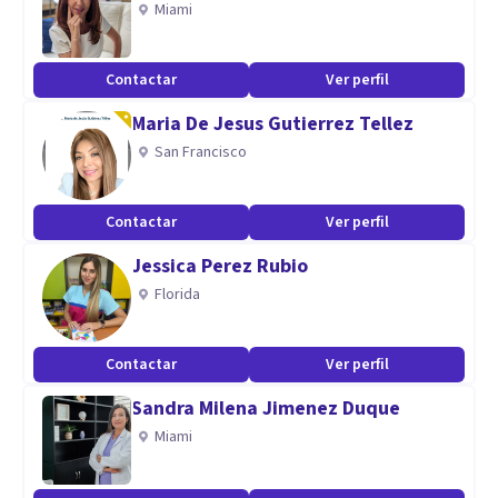
Miami
Especialidad
Mi formación está orientada en la terapia cognitivo-
Contactar
Ver perfil
conductual, siendo el enfoque de referencia en la actualidad
Maria De Jesus Gutierrez Tellez
y permitiendo intervenir sobre una amplia variedad de
San Francisco
trastornos, tanto del comportamiento, como
emocionales. Así pues, permite intervenir de forma efectiva
Contactar
Ver perfil
en trastornos como la depresión, la ansiedad o el estrés.
Jessica Perez Rubio
Florida
Contactar
Ver perfil
Sandra Milena Jimenez Duque
Miami