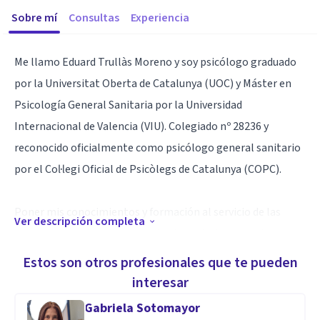
Sobre mí
Consultas
Experiencia
Me llamo Eduard Trullàs Moreno y soy psicólogo graduado
por la Universitat Oberta de Catalunya (UOC) y Máster en
Psicología General Sanitaria por la Universidad
Internacional de Valencia (VIU). Colegiado nº 28236 y
reconocido oficialmente como psicólogo general sanitario
por el Col·legi Oficial de Psicòlegs de Catalunya (COPC).
Poner mis conocimientos y formación al servicio de las
Ver descripción completa
personas, me permite crecer tanto a nivel personal como
profesional, adquiriendo un alto conocimiento del
Estos son otros profesionales que te pueden
compromiso y de la responsabilidad que conlleva el trato
interesar
con las personas.
Gabriela Sotomayor