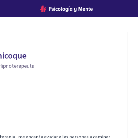
hicoque
 Hipnoterapeuta
oterapia , me encanta ayudar a las personas a caminar