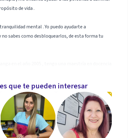
opósito de vida .
 tranquilidad mental . Yo puedo ayudarte a
 y no sabes como desbloquearlos, de esta forma tu
anga en el año 2005 , tengo una maestría en docencia
 la salud , Malaga - España . También soy
les que te pueden interesar