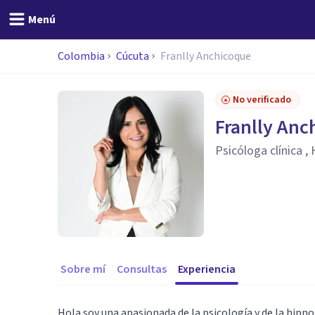
Menú
Colombia
Cúcuta
Franlly Anchicoque
No verificado
Franlly Anc
Psicóloga clínica ,
Sobre mí
Consultas
Experiencia
Hola soy una apasionada de la psicología y de la hipn