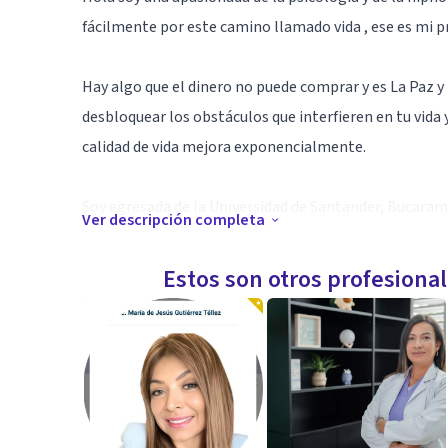
fácilmente por este camino llamado vida , ese es mi pr
Hay algo que el dinero no puede comprar y es La Paz y
desbloquear los obstáculos que interfieren en tu vida
calidad de vida mejora exponencialmente.
Soy egresada de la Universidad de Santander, Bucaram
Ver descripción completa
universitaria y una maestría en psicología clínica y de
Hipnoterapeuta certificada , California - USA.
Estos son otros profesiona