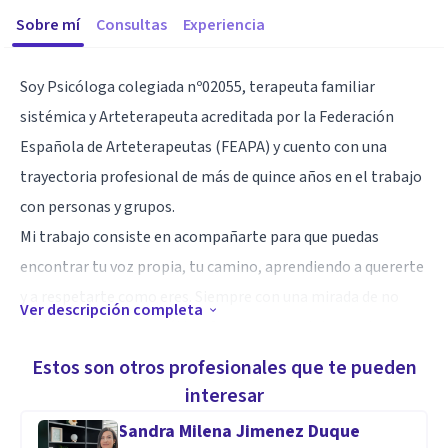
Sobre mí
Consultas
Experiencia
Soy Psicóloga colegiada nº02055, terapeuta familiar
sistémica y Arteterapeuta acreditada por la Federación
Española de Arteterapeutas (FEAPA) y cuento con una
trayectoria profesional de más de quince años en el trabajo
con personas y grupos.
Mi trabajo consiste en acompañarte para que puedas
encontrar tu voz propia, tu camino, aprendiendo a quererte
y a respetarte como eres. Siempre con una mirada de no
Ver descripción completa
juicio, amorosa y empática. Comprender e integrar tu
historia de vida facilita contemplar los sucesos que han sido
Estos son otros profesionales que te pueden
difíciles para ti con la suficiente distancia para que no te
interesar
desborden.
Sandra Milena Jimenez Duque
Es importante que entre las dos vayamos afianzando un