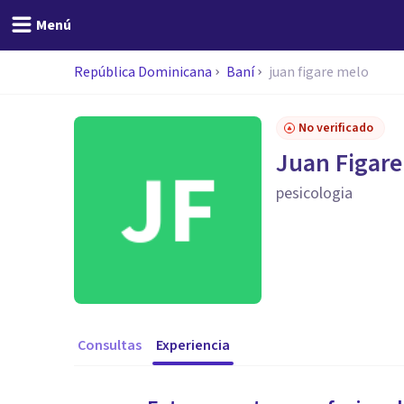
Menú
República Dominicana
Baní
juan figare melo
No verificado
Juan Figare
pesicologia
Consultas
Experiencia