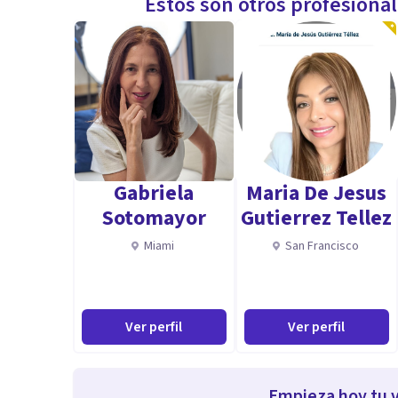
Estos son otros profesiona
Gabriela
Maria De Jesus
Sotomayor
Gutierrez Tellez
Miami
San Francisco
Ver perfil
Ver perfil
Empieza hoy tu v