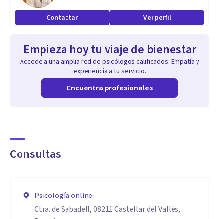
La psicología humanista me enseñó a celebrar la
Contactar
Ver perfil
individualidad y a encontrar la felicidad en ser auténtico. En
nuestra consulta, nos sumergiremos juntos en descubrir
Empieza hoy tu viaje de bienestar
tus necesidades y los recursos que ya posees para
Accede a una amplia red de psicólogos calificados. Empatía y
experiencia a tu servicio.
enfrentarlas.
Encuentra profesionales
¿Por qué integrativo? Porque entiendo que cada persona es
diferente y merece un enfoque adaptado, aunando
Consultas
diferentes estrategias y modelos de la psicología actual.
Psicología online
Ctra. de Sabadell, 08211 Castellar del Vallès,