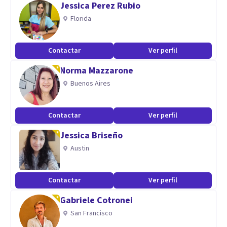
Jessica Perez Rubio
personales hasta manejar relaciones complicadas.
Florida
Contactar
Ver perfil
Norma Mazzarone
Mi enfoque es humanista e integrativo porque creo que cada
Buenos Aires
individuo es único y merece un tratamiento personalizado.
Contactar
Ver perfil
Jessica Briseño
Austin
Con una visión de género que abarca tanto a hombres como
mujeres, reconozco cómo el patriarcado puede afectar a
ambos géneros.
Contactar
Ver perfil
Gabriele Cotronei
San Francisco