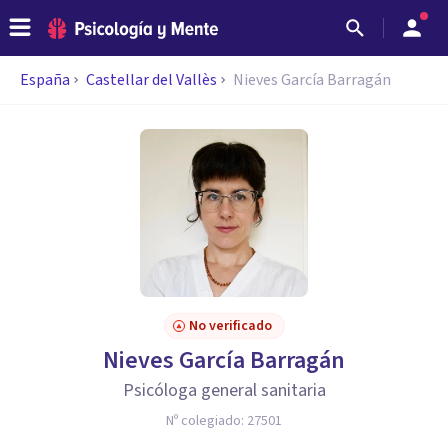
España
Castellar del Vallès
Nieves García Barragán
No verificado
Nieves García Barragán
Psicóloga general sanitaria
Nº colegiado:
27501