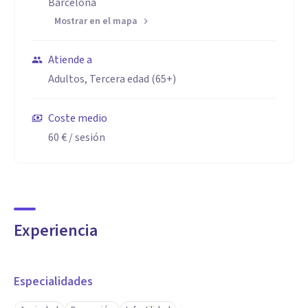
En nuestras sesiones, nos ajustaremos a tu ritmo,
Barcelona
explorando un camino único para que te sientas a gusto
Mostrar en el mapa
contigo mismo/a y el mundo.
Atiende a
Especialidad
Adultos, Tercera edad (65+)
Psicóloga General Sanitaria.
Coste medio
Psicóloga feminista.
60 €
/ sesión
Terapia humanista.
Terapia integrativa.
Experiencia
Especialidades