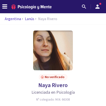
Argentina
Lanús
Naya Rivero
No verificado
Naya Rivero
Licenciada en Psicología
Nº colegiado:
M.N. 66308