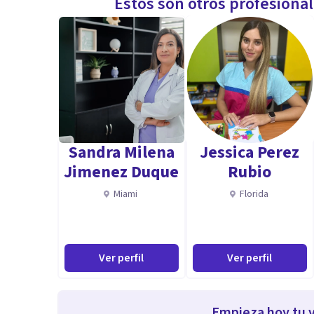
Estos son otros profesiona
Sandra Milena
Jessica Perez
Jimenez Duque
Rubio
Miami
Florida
Ver perfil
Ver perfil
Empieza hoy tu v