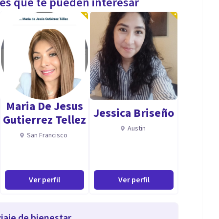
les que te pueden interesar
Maria De Jesus
Jessica Briseño
Gutierrez Tellez
Austin
San Francisco
Ver perfil
Ver perfil
iaje de bienestar