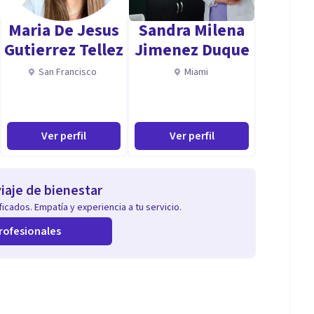
tegia de abordaje Psicoanalítico acorde al caso; se
Maria De Jesus
Sandra Milena
n, fobias, ataques de pánico, temores, crisis
Gutierrez Tellez
Jimenez Duque
San Francisco
Miami
pacional para adolescentes, jóvenes y adultos (aún
ón que se suscitan.
Ver perfil
Ver perfil
iaje de bienestar
icados. Empatía y experiencia a tu servicio.
rofesionales