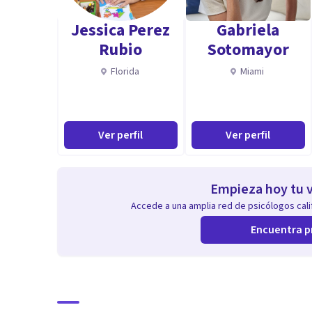
Luego de las primeras entrevistas se realiza una estra
Jessica Perez
Gabriela
tratan por ej: angustias, duelos, melancolías, depresió
Rubio
Sotomayor
existenciales, laborales, de pareja etc.
Florida
Miami
Asimismo también realizó orientación vocacional-ocu
con profesión) en busca de aclarar los deseos y vocaci
Ver perfil
Ver perfil
Sexología. Terapia de pareja, educación sexual.
Empieza hoy tu v
Especialidad
Accede a una amplia red de psicólogos calif
Psicóloga Clínica
Encuentra p
Sexóloga
Orientación vocacional
Educación sexual