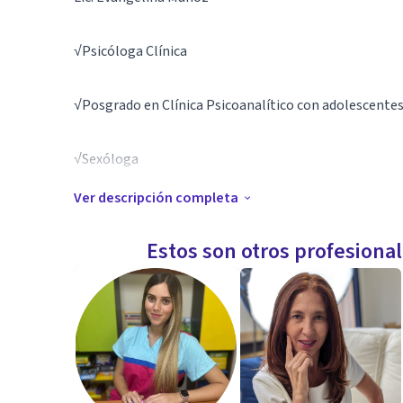
√Psicóloga Clínica
√Posgrado en Clínica Psicoanalítico con adolescentes 
√Sexóloga
Ver descripción completa
Matrícula M.P 84.270 M.N 59.019.
Estos son otros profesiona
Especialidades
Me desempeño trabajando con adolescentes y adultos, 
tomar una o unas pocas sesiones, (los motivos de con
situación, problemas a resolver, decisiones que tomar, 