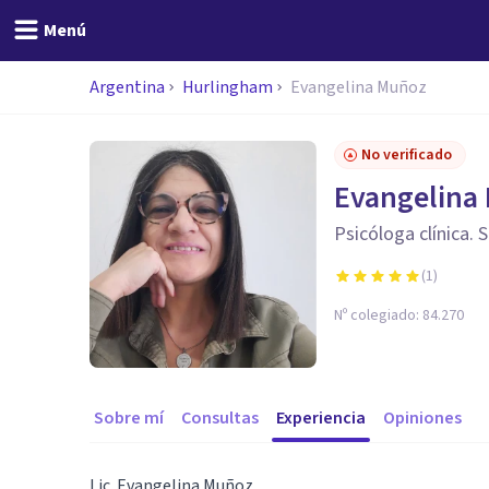
Menú
Argentina
Hurlingham
Evangelina Muñoz
No verificado
Evangelina
Psicóloga clínica. 
(
1
)
Nº colegiado:
84.270
Sobre mí
Consultas
Experiencia
Opiniones
Lic. Evangelina Muñoz