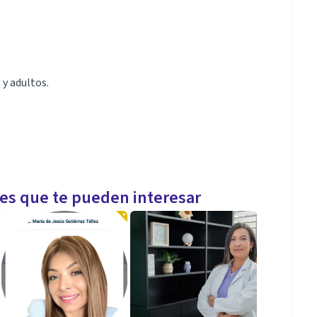
y adultos.
les que te pueden interesar
ya sea que realicen consultas, las cuales pueden
sulta pueden ser por ejemplo: claridad en alguna
etc), o terapias.