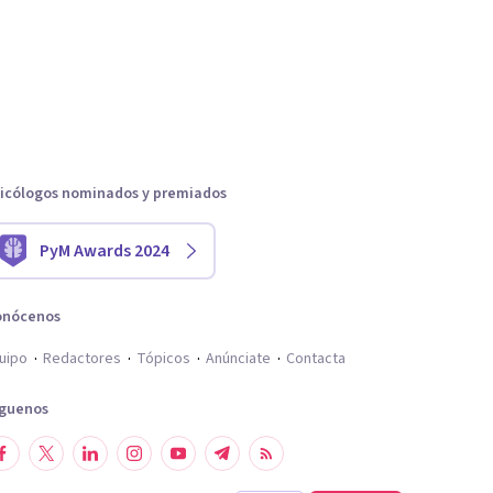
icólogos nominados y premiados
PyM Awards 2024
onócenos
uipo
Redactores
Tópicos
Anúnciate
Contacta
íguenos