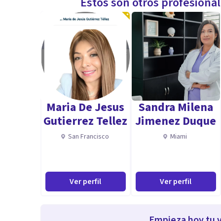
Estos son otros profesiona
Maria De Jesus
Sandra Milena
Gutierrez Tellez
Jimenez Duque
San Francisco
Miami
Ver perfil
Ver perfil
Empieza hoy tu v