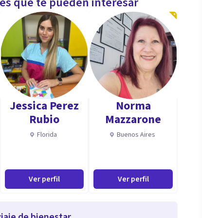
les que te pueden interesar
Jessica Perez
Norma
Rubio
Mazzarone
Florida
Buenos Aires
Ver perfil
Ver perfil
iaje de bienestar