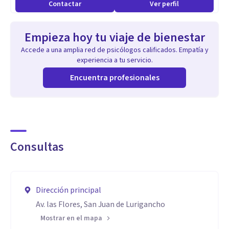
Contactar
Ver perfil
momento algún tipo de Diagnóstico o tratamiento, todo
ello por prevención y ser anti ético, así que si deseas el
Empieza hoy tu viaje de bienestar
servicio de acompañamiento y consejería aquí estoy
Accede a una amplia red de psicólogos calificados. Empatía y
disponible, juntos podemos aprender muchas cosas. No soy
experiencia a tu servicio.
psicólogo y no doy diagnóstico ni tratamiento. Solo
Encuentra profesionales
consejería y coaching (acompañamiento)
Consultas
Dirección principal
Av. las Flores, San Juan de Lurigancho
Mostrar en el mapa