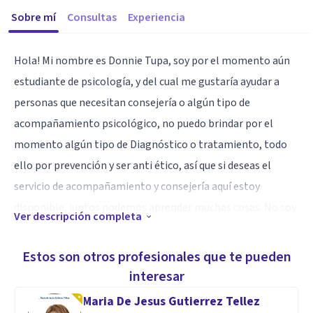
Sobre mí
Consultas
Experiencia
Hola! Mi nombre es Donnie Tupa, soy por el momento aún
estudiante de psicología, y del cual me gustaría ayudar a
personas que necesitan consejería o algún tipo de
acompañamiento psicológico, no puedo brindar por el
momento algún tipo de Diagnóstico o tratamiento, todo
ello por prevención y ser anti ético, así que si deseas el
servicio de acompañamiento y consejería aquí estoy
disponible, juntos podemos aprender muchas cosas. No soy
Ver descripción completa
psicólogo y no doy diagnóstico ni tratamiento. Solo
consejería y coaching (acompañamiento)
Estos son otros profesionales que te pueden
interesar
Especialidad
Maria De Jesus Gutierrez Tellez
Hola! Mi nombre es Donnie Tupa, soy por el momento aún