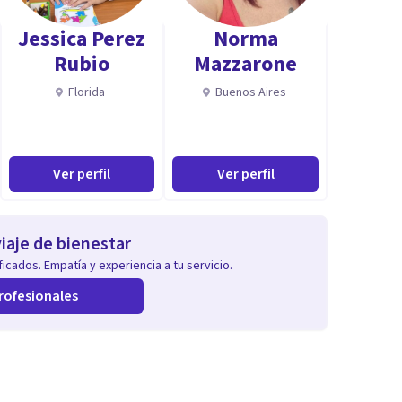
 El objetivo es potenciar tu mente, y trabajar con los
Jessica Perez
Norma
pueden estar afectándote en tu día a día.
Rubio
Mazzarone
Florida
Buenos Aires
ón efectiva - Resolución de problemas - Ética
Ver perfil
Ver perfil
iaje de bienestar
icados. Empatía y experiencia a tu servicio.
rofesionales