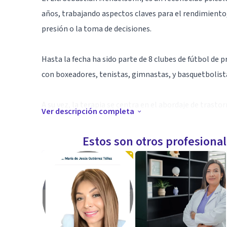
años, trabajando aspectos claves para el rendimiento,
presión o la toma de decisiones.
Hasta la fecha ha sido parte de 8 clubes de fútbol de p
con boxeadores, tenistas, gimnastas, y basquetbolist
A su vez, la terapia se centra en el abordaje de trast
Ver descripción completa
influenciar el rendimiento de cualquier actividad.
Estos son otros profesiona
Ofrezco un espacio seguro y confidencial para explorar
mejor versión de ti mismo.
¡Construyamos juntos un camino hacia una vida más p
Especialidad