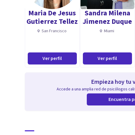
Soy Psicólogo especializado en psicología del deporte.
Maria De Jesus
Sandra Milena
trastornos de ansiedad, estrés, y baja autoestima que 
Gutierrez Tellez
Jimenez Duque
Aptitudes
San Francisco
Miami
Empatía - Escucha activa - Adaptabilidad - Comunicaci
profesional
Ver perfil
Ver perfil
Empieza hoy tu v
Accede a una amplia red de psicólogos calif
Encuentra p