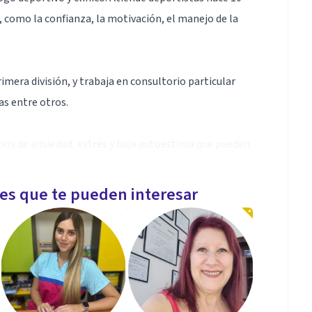
 como la confianza, la motivación, el manejo de la
rimera división, y trabaja en consultorio particular
as entre otros.
ornos de ansiedad, estrés y baja autoestima que pueden
les que te pueden interesar
 tus desafíos y trabajar juntos hacia encontrar la
lena y saludable!