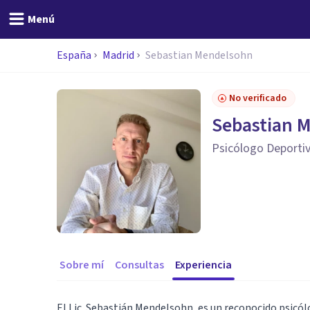
Menú
España
Madrid
Sebastian Mendelsohn
No verificado
Sebastian 
Psicólogo Deporti
Sobre mí
Consultas
Experiencia
El Lic. Sebastián Mendelsohn, es un reconocido psicól