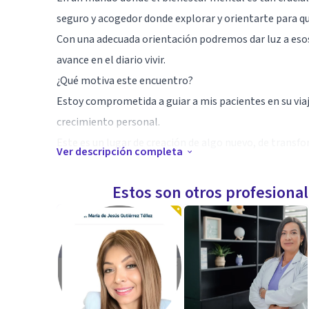
seguro y acogedor donde explorar y orientarte para qu
Con una adecuada orientación podremos dar luz a es
avance en el diario vivir.
¿Qué motiva este encuentro?
Estoy comprometida a guiar a mis pacientes en su viaje
crecimiento personal.
Este es un lugar de creación de algo nuevo, de transfo
Ver descripción completa
¿Cómo podemos trabajar?
- Orientación individual: Trabajando juntos para explo
Estos son otros profesiona
patrones de pensamiento.
- Terapia de pareja y familiar: trabajando con pareja
efectiva, resolver conflictos y fortalecer sus vínculos.
Estoy aquí y ahora para acompañarte en ese proceso d
los desafíos emocionales y alcanzar una mayor satisfac