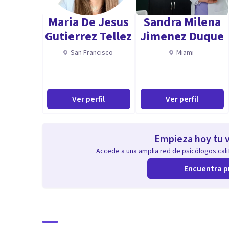
Especialidad
Maria De Jesus
Sandra Milena
Psicóloga General Sanitaria
Gutierrez Tellez
Jimenez Duque
Orientación para el bien-estar integral
San Francisco
Miami
Parejas
Crianza respetuosa
Aptitudes
Ver perfil
Ver perfil
Capacidad de escucha
Empatía
Empieza hoy tu v
Vocación de servicio
Accede a una amplia red de psicólogos calif
Encuentra p