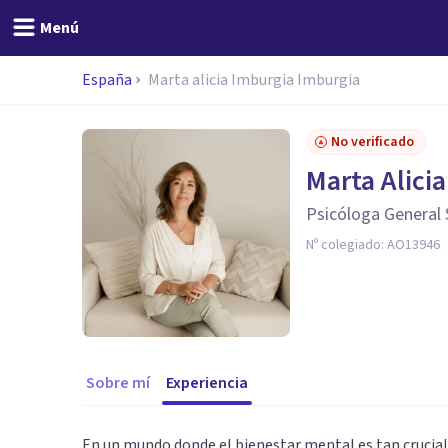
Menú
España
Marta alicia Imburgia Imburgia
No verificado
Marta Alici
Psicóloga General 
Nº colegiado:
AO13946
Sobre mí
Experiencia
En un mundo donde el bienestar mental es tan crucial 