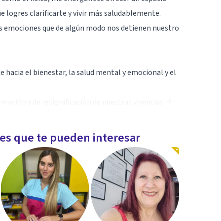
e logres clarificarte y vivir más saludablemente.
os emociones que de algún modo nos detienen nuestro
 hacia el bienestar, la salud mental y emocional y el
rmación y de resignificación de nuestras vivencias. ⚜
rar tus experiencias, relaciones interpersonales y
les que te pueden interesar
s y familias para que logren comunicarse de manera
e reinvención. Juntos, podemos trabajar para superar
ción y bienestar en la vida.