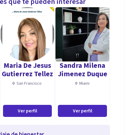
les que te pueden interesar
Maria De Jesus
Sandra Milena
Gutierrez Tellez
Jimenez Duque
San Francisco
Miami
Ver perfil
Ver perfil
iaje de bienestar