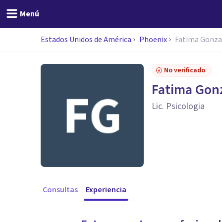
Menú
Estados Unidos de América
Phoenix
Fatima Gonza
No verificado
Fatima Gon
Lic. Psicologia
Consultas
Experiencia