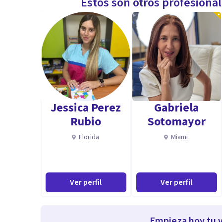
Estos son otros profesiona
Jessica Perez
Gabriela
Rubio
Sotomayor
Florida
Miami
Ver perfil
Ver perfil
Empieza hoy tu v