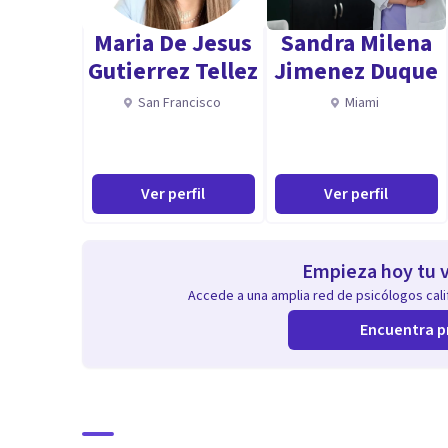
Habilidades comunicativas.
Maria De Jesus
Sandra Milena
Escucha activa.
Gutierrez Tellez
Jimenez Duque
Adaptabilidad.
San Francisco
Miami
Ver perfil
Ver perfil
Empieza hoy tu v
Accede a una amplia red de psicólogos calif
Encuentra p