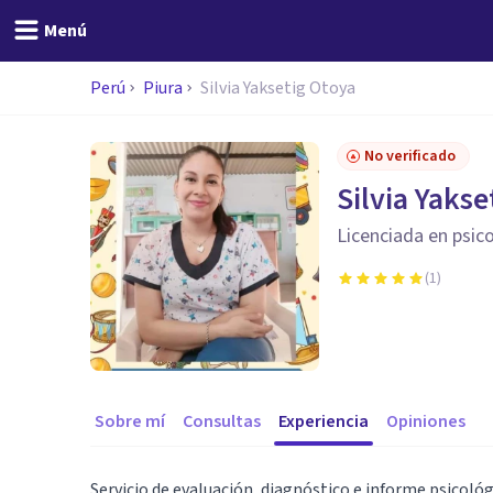
Menú
Perú
Piura
Silvia Yaksetig Otoya
No verificado
Silvia Yakse
Licenciada en psic
(
1
)
Sobre mí
Consultas
Experiencia
Opiniones
Servicio de evaluación, diagnóstico e informe psicológ