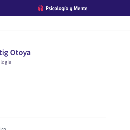
tig Otoya
ología
ico.