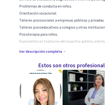
Problemas de conducta en niños.
Orientación vocacional.
Talleres psicosociales a empresas públicas y privadas.
Talleres psicoeducativos a colegios y otras instituci
Psicoterapia para niños.
Especialista en trastorno del espectro autista, estim
Certificado de salud mental.
Ver descripción completa
Especialidad
Estos son otros profesiona
Especialista en trastorno del espectro autista.
Especialista en estimulación temprana
Especialista en terapia de lenguaje.
Aptitudes
Empatía.