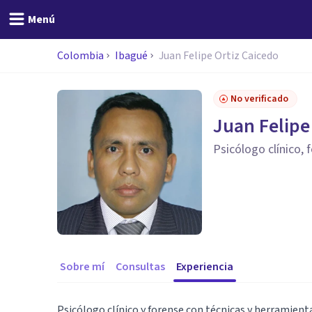
Menú
Colombia
Ibagué
Juan Felipe Ortiz Caicedo
No verificado
Juan Felipe
Psicólogo clínico, 
Sobre mí
Consultas
Experiencia
Psicólogo clínico y forense con técnicas y herramient