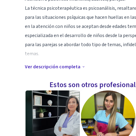
La técnica psicoterapéutica es psicoanálisis, resaltan
para las situaciones psíquicas que hacen huellas en la
en la atención con niños se aceptan desde edades tem
especializada en el desarrollo de niños desde la perspec
para las parejas se abordar todo tipo de temas, infide
temas.
Ver descripción completa
Especialidad
Ansiedad, celos, cansancio vital, insomnio, bloqueo pr
Estos son otros profesiona
Todo eso tiene una lógica, y en el psicoanálisis se esc
Y cuando se escucha, puede transformarse.
Empieza tu análisis.
No hace falta saber cómo ni para qué. Solo desearlo.
Después, el deseo hace lo suyo.
Sesiones online comunicate.