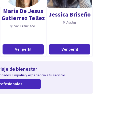
Maria De Jesus
Jessica Briseño
Gutierrez Tellez
sis, pensamiento crítico y resolución de problemas.
Austin
San Francisco
erapéutica sólida con el paciente.
Ver perfil
Ver perfil
eficaz.
iaje de bienestar
e hablar, este es el momento
icados. Empatía y experiencia a tu servicio.
rofesionales