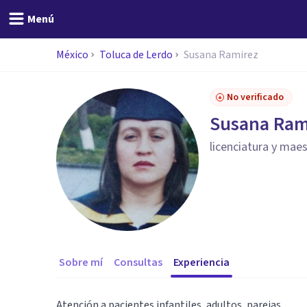
Menú
México
Toluca de Lerdo
Susana Ramirez
No verificado
Susana Ram
licenciatura y maes
Sobre mí
Consultas
Experiencia
Atención a pacientes infantiles, adultos, parejas.