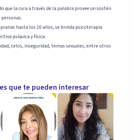
do que la cura a través de la palabra provee un sostén
s personas.
pranas hasta los 10 años, se brinda psicoterapia
tiva psíquica y física.
lidad, celos, inseguridad, temas sexuales, entre otros
ofesional, dificultad para amar o para estar solo.
les que te pueden interesar
ucha.