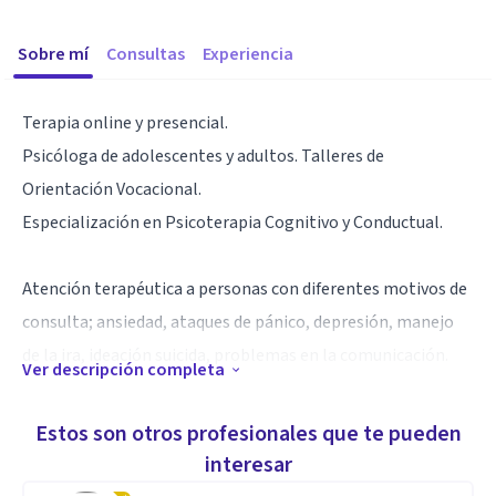
Sobre mí
Consultas
Experiencia
Terapia online y presencial.
Psicóloga de adolescentes y adultos. Talleres de
Orientación Vocacional.
Especialización en Psicoterapia Cognitivo y Conductual.
Atención terapéutica a personas con diferentes motivos de
consulta; ansiedad, ataques de pánico, depresión, manejo
de la ira, ideación suicida, problemas en la comunicación.
Ver descripción completa
El objetivo es que, a lo largo del proceso, adquieras
Estos son otros profesionales que te pueden
herramientas y estrategias para manejar mejor tus
interesar
emociones, enfrentar desafíos y mejorar tu calidad de vida.