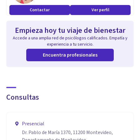
Contactar
Ver perfil
Aptitudes
Ansiedad/Depresión/Ira/dificultades en la
Empieza hoy tu viaje de bienestar
comunicación/trastornos de personalidad/ataques de
Accede a una amplia red de psicólogos calificados. Empatía y
pánico, entre otras.
experiencia a tu servicio.
Encuentra profesionales
Consultas
Presencial
Dr. Pablo de María 1370, 11200 Montevideo,