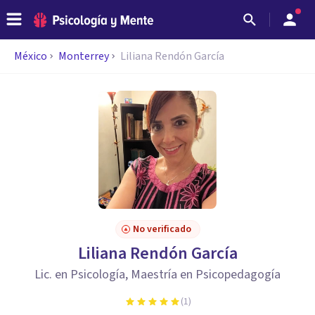
México
Monterrey
Liliana Rendón García
No verificado
Liliana Rendón García
Lic. en Psicología, Maestría en Psicopedagogía
(
1
)