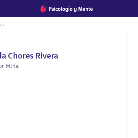
ra
a Chores Rivera
on Mtría.