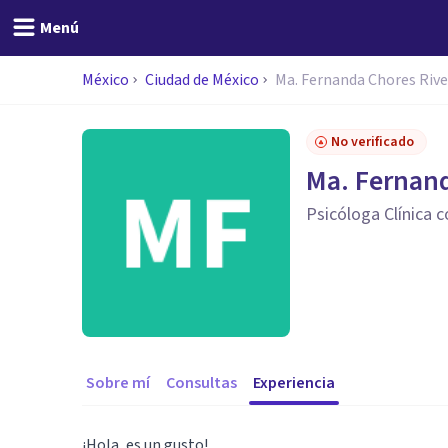
Menú
México
Ciudad de México
Ma. Fernanda Chores Rive
No verificado
Ma. Fernand
Psicóloga Clínica c
Sobre mí
Consultas
Experiencia
¡Hola, es un gusto!