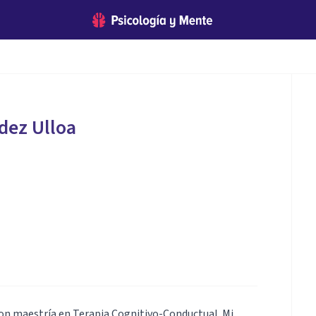
ldez Ulloa
con maestría en Terapia Cognitivo-Conductual. Mi