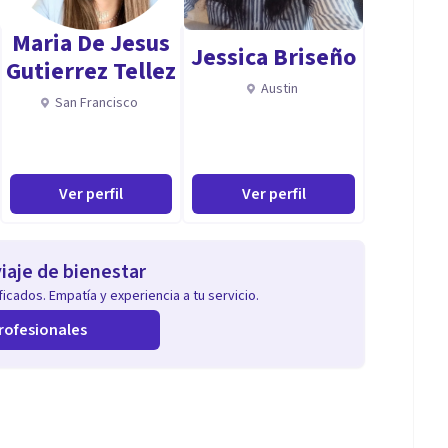
Maria De Jesus
Jessica Briseño
Gutierrez Tellez
Austin
San Francisco
l, tengo un diplomado en intervención en crisis,
es cursos que ayudan a mi preparación como
Ver perfil
Ver perfil
iaje de bienestar
icados. Empatía y experiencia a tu servicio.
rofesionales