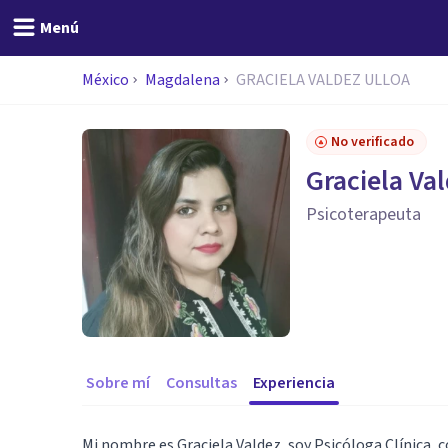
Menú
México
Magdalena
GRACIELA VALDEZ ULLOA
No verificado
Graciela Va
Psicoterapeuta
Sobre mí
Consultas
Experiencia
Mi nombre es Graciela Valdez, soy Psicóloga Clínica, 