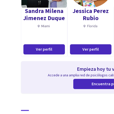
Estrés
Sandra Milena
Jessica Perez
Jimenez Duque
Rubio
Aptitudes
Miami
Florida
Además de la maestría en enfoque cognitivo conductua
diplomado en terapia de esquemas, así como diferent
profesional
Ver perfil
Ver perfil
Empieza hoy tu v
Accede a una amplia red de psicólogos calif
Encuentra p