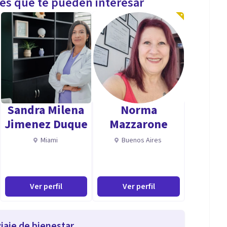
les que te pueden interesar
Sandra Milena
Norma
Jimenez Duque
Mazzarone
Miami
Buenos Aires
Ver perfil
Ver perfil
iaje de bienestar