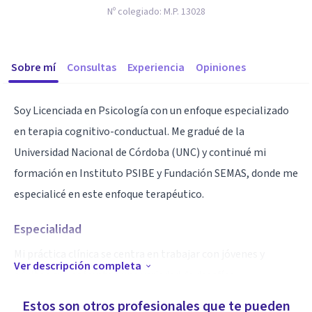
Nº colegiado:
M.P. 13028
Sobre mí
Consultas
Experiencia
Opiniones
Soy Licenciada en Psicología con un enfoque especializado
en terapia cognitivo-conductual. Me gradué de la
Universidad Nacional de Córdoba (UNC) y continué mi
formación en Instituto PSIBE y Fundación SEMAS, donde me
especialicé en este enfoque terapéutico.
Especialidad
Mi práctica clínica se centra en trabajar con jóvenes y
Ver descripción completa
adultos que enfrentan una variedad de desafíos
psicológicos, incluyendo ansiedad, depresión, estrés,
Estos son otros profesionales que te pueden