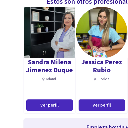
Estos son otros profesiona
Sandra Milena
Jessica Perez
Jimenez Duque
Rubio
Miami
Florida
Ver perfil
Ver perfil
Empieza hoy tu v