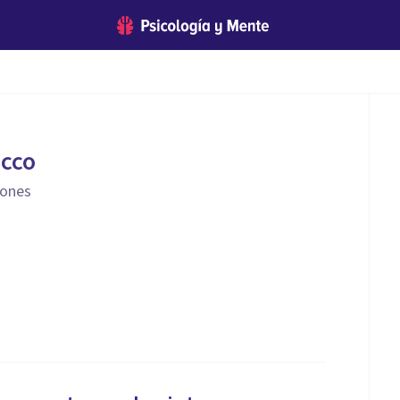
icco
iones