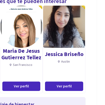
les que te pueden interesar
Maria De Jesus
Jessica Briseño
Gutierrez Tellez
Austin
San Francisco
Ver perfil
Ver perfil
iaje de bienestar