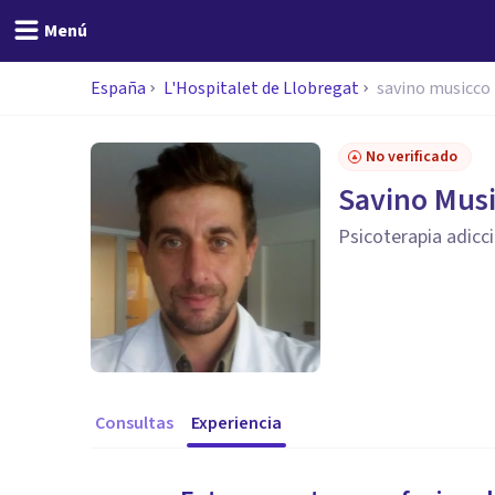
Menú
España
L'Hospitalet de Llobregat
savino musicco
No verificado
Savino Mus
Psicoterapia adicc
Consultas
Experiencia