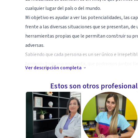
cualquier lugar del país o del mundo.
Mi objetivo es ayudar a ver las potencialidades, las ca
frente a las diversas situaciones que se presentan, d
herramientas propias que le permitan construir su pr
adversas.
Sabiendo que cada persona es un ser único e irrepetible
teniendo todo eso en cuenta, que podremos juntos lleg
Ver descripción completa
dolor, con el que pueden llegar a la consulta.
Me motiva ayudar desde una perspectiva vincular, pen
Estos son otros profesiona
hay una dificultad, está se ve reflejada en los vínculos,
Te espero para trabajar en tu bienestar!
Especialidad
Lic. en Psicología.
Diplomatura en Familia y Pareja.