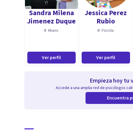
Diplomatura en Salud mental y Problemáticas actuales
Sandra Milena
Jessica Perez
Diplomatura en estudios de genero, diversidad y subje
Jimenez Duque
Rubio
Docente Universitaria, Jefa de Trabajo Prácticos de Ps
Miami
Florida
Psicología UBA.
Tutora en Práctica Profesional den Problemáticas clíni
Psicología UBA
Ver perfil
Ver perfil
Tutora y Jurado de Tesis de Facultad de Psicología UB
Docente de Seminarios de Extensión Universitaria y 
Empieza hoy tu v
Aptitudes
Accede a una amplia red de psicólogos calif
Me dedico a tanto a la tarea asistencial, como docent
Encuentra p
como en el dictado de cursos. Además de ser docente e
Psicología de la U.B.A.
Mi formación, tanto académica, como fundamentalment
central: ayudar.