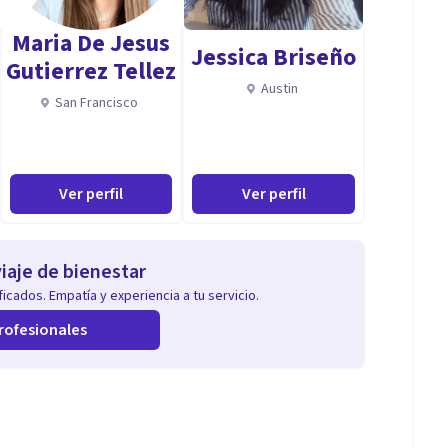
 en las Infancias y Adolescencias.
Maria De Jesus
Jessica Briseño
tividad
Gutierrez Tellez
icología Evolutiva Adolescencia II en Facultad de
Austin
San Francisco
cas en niñez, adolescencia y familia. Facultad de
Ver perfil
Ver perfil
A
Posgrado UBA
iaje de bienestar
icados. Empatía y experiencia a tu servicio.
e, tanto en la capacitación de graduados recientes,
rofesionales
n distintas materias y ámbitos de la Facultad de
e clínica, fue guiada siempre por un claro objetivo