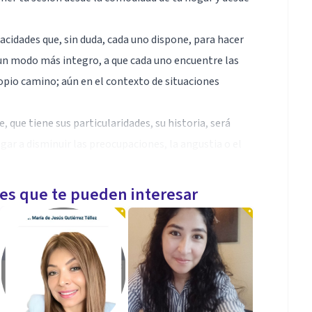
pacidades que, sin duda, cada uno dispone, para hacer
e un modo más integro, a que cada uno encuentre las
opio camino; aún en el contexto de situaciones
, que tiene sus particularidades, su historia, será
ar a disminuir las preocupaciones, la angustia o el
sando que, por ser siempre sujetos de grupo, cuando
les que te pueden interesar
 o parte desde ellos.