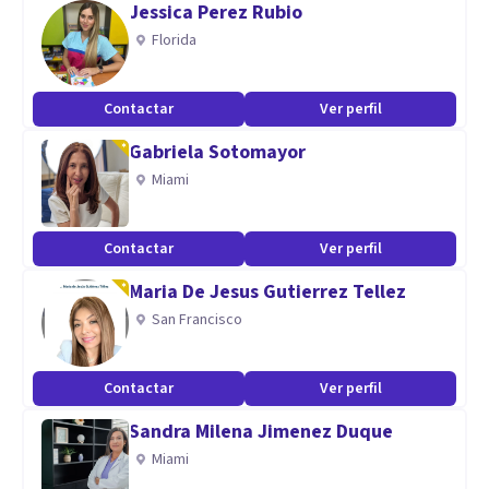
Jessica Perez Rubio
Florida
Especialidad
Licenciada en Psicología, graduada con diploma de honor.
Contactar
Ver perfil
Especialista en Logoterapia.
Gabriela Sotomayor
Docente de nivel secundario y terciario.
Miami
Aptitudes
Empatía
Contactar
Ver perfil
Escucha atenta
Maria De Jesus Gutierrez Tellez
Diálogo e intercambio
San Francisco
Respeto
Dinamismo
Contactar
Ver perfil
Sandra Milena Jimenez Duque
Miami