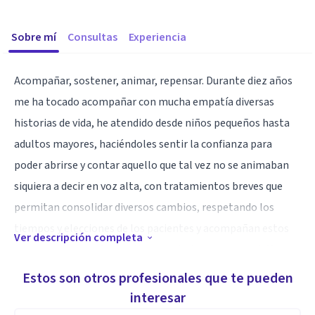
Sobre mí
Consultas
Experiencia
Acompañar, sostener, animar, repensar. Durante diez años
me ha tocado acompañar con mucha empatía diversas
historias de vida, he atendido desde niños pequeños hasta
adultos mayores, haciéndoles sentir la confianza para
poder abrirse y contar aquello que tal vez no se animaban
siquiera a decir en voz alta, con tratamientos breves que
permitan consolidar diversos cambios, respetando los
tiempos y elecciones de los pacientes y acompañan estos
Ver descripción completa
procesos de transformación y crecimiento personal. Mi
atención prioriza el encuentro, la escucha y el intercambio,
Estos son otros profesionales que te pueden
en un diálogo que permita el crecimiento personal y la
interesar
posibilidad de ver nuevas perspectivas.