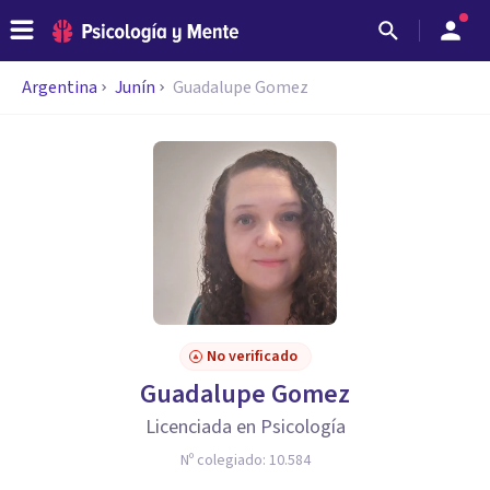
Argentina
Junín
Guadalupe Gomez
No verificado
Guadalupe Gomez
Licenciada en Psicología
Nº colegiado:
10.584