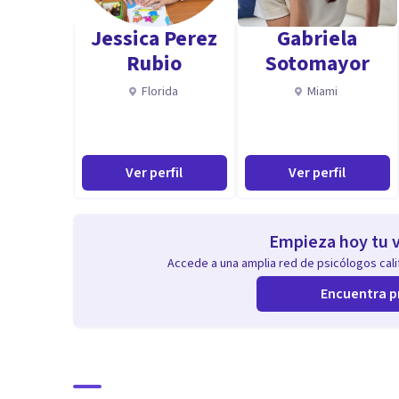
padecimiento que no puede atravesar solo o sola.
Jessica Perez
Gabriela
El psicoanálisis brinda herramientas para orientar u
Rubio
Sotomayor
tienen su propio lenguaje.
Florida
Miami
Duración de la sesión: 45 - 50 min
Valor de la sesión:
Ver perfil
Ver perfil
65 USD
60 Euros
Empieza hoy tu v
Accede a una amplia red de psicólogos calif
Encuentra p