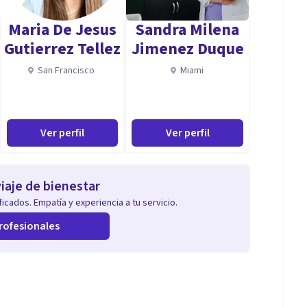
Maria De Jesus
Sandra Milena
n tratamiento por la palabra, puesto que los síntomas
Gutierrez Tellez
Jimenez Duque
San Francisco
Miami
Ver perfil
Ver perfil
iaje de bienestar
icados. Empatía y experiencia a tu servicio.
rofesionales