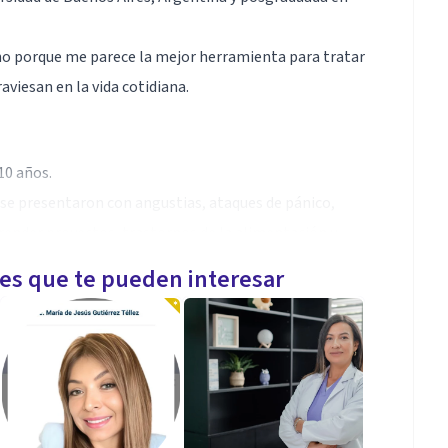
o porque me parece la mejor herramienta para tratar
viesan en la vida cotidiana.
10 años.
 se presentaron con angustias, ataques de pánico,
render proyectos, trastornos de la alimentación y
nes, problemáticas laborales y educativas, crisis
les que te pueden interesar
amiliares, dudas sobre la identidad de género.
ompromete a continuar permanentemente mi
to no tiene una solución standard.
e dispongo a escucharla, para trabajar juntos en ese