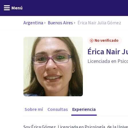
Menú
Argentina
Buenos Aires
Érica Nair Julia Gómez
No verificado
Érica Nair 
Licenciada en Psic
Sobre mí
Consultas
Experiencia
Soy Érica Gómez, Licenciada en Psicología, de la Univ