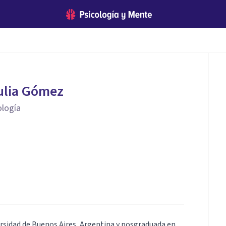
Julia Gómez
ología
ersidad de Buenos Aires, Argentina y posgraduada en