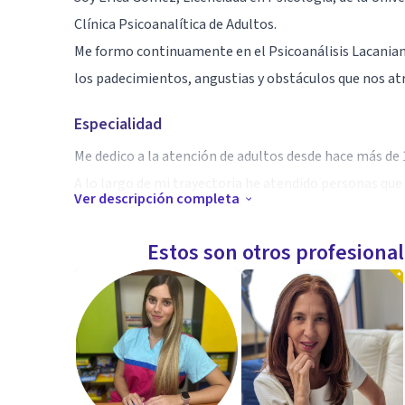
Clínica Psicoanalítica de Adultos.
Me formo continuamente en el Psicoanálisis Lacanian
los padecimientos, angustias y obstáculos que nos atra
Especialidad
Me dedico a la atención de adultos desde hace más de 
A lo largo de mi trayectoria he atendido personas que
Ver descripción completa
ansiedad, trastornos del sueño, dificultades para emp
distorsión de la imagen, duelos, separaciones, obsesio
Estos son otros profesiona
vocacionales, problemas en las relaciones sociales y f
Aptitudes
Me convoca fuertemente mi profesión, lo que me c
formación, ya que las consultas con las que me enfren
Cada persona que consulta tiene su particularidad y m