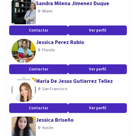
Sandra Milena Jimenez Duque
Miami
Contactar
Ver perfil
Jessica Perez Rubio
Florida
Contactar
Ver perfil
Maria De Jesus Gutierrez Tellez
San Francisco
Contactar
Ver perfil
Jessica Briseño
Austin