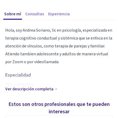
Sobre mí
Consultas
Experiencia
Hola, soy Andrea Soriano, lic en psicología, especializada en
terapia cognitivo conductual y sistémica que se enfoca en la
atención de vínculos, como terapia de parejas y familiar.
Atiendo tambien adolescente y adultos de manera virtual
por Zoom o por videollamada.
Especialidad
TCC y sistémica
Ver descripción completa
Aptitudes
Estos son otros profesionales que te pueden
Atencion por Zoom a pacientes de habla Hispana
interesar