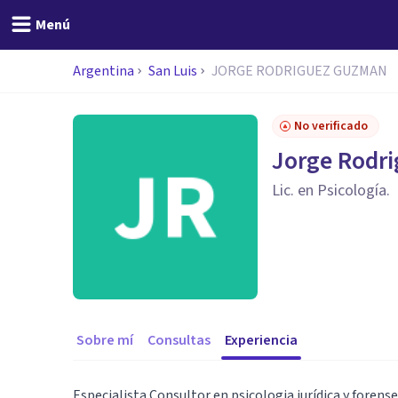
Menú
Argentina
San Luis
JORGE RODRIGUEZ GUZMAN
No verificado
Jorge Rodr
Lic. en Psicología.
Sobre mí
Consultas
Experiencia
Especialista Consultor en psicologia jurídica y forense