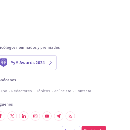
icólogos nominados y premiados
PyM Awards 2024
onócenos
uipo
Redactores
Tópicos
Anúnciate
Contacta
íguenos