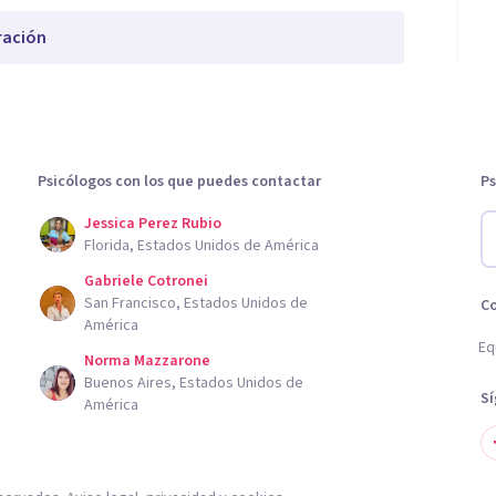
ración
Psicólogos con los que puedes contactar
Ps
Jessica Perez Rubio
Florida, Estados Unidos de América
Gabriele Cotronei
San Francisco, Estados Unidos de
C
América
Eq
Norma Mazzarone
Buenos Aires, Estados Unidos de
S
América