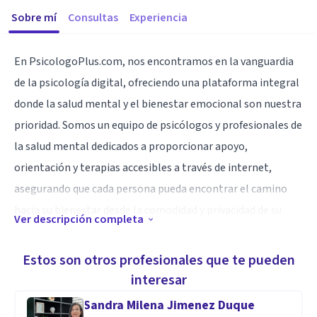
Sobre mí
Consultas
Experiencia
En PsicologoPlus.com, nos encontramos en la vanguardia
de la psicología digital, ofreciendo una plataforma integral
donde la salud mental y el bienestar emocional son nuestra
prioridad. Somos un equipo de psicólogos y profesionales de
la salud mental dedicados a proporcionar apoyo,
orientación y terapias accesibles a través de internet,
asegurando que cada persona pueda encontrar el camino
hacia su bienestar desde la comodidad y privacidad de su
Ver descripción completa
hogar.
Estos son otros profesionales que te pueden
Nuestra misión es clara: democratizar el acceso a la
interesar
psicología de calidad, eliminando las barreras geográficas y
Sandra Milena Jimenez Duque
facilitando el acceso a terapias y recursos psicológicos a