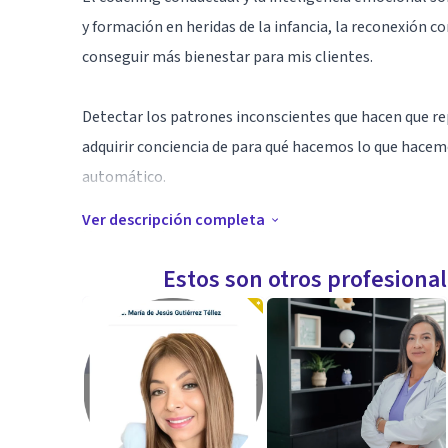
y formación en heridas de la infancia, la reconexión c
conseguir más bienestar para mis clientes.
Detectar los patrones inconscientes que hacen que re
adquirir conciencia de para qué hacemos lo que hacem
automático.
Ver descripción completa
Me especializo en cerrar ciclos en las separaciones, tra
poderse relacionar desde otro punto y construir relac
Estos son otros profesiona
la parte de responsabilidad que hay en la ruptura.
Sesiones online a través de enlace Zoom, también disp
Especialidad
Relaciones de pareja y dependencia emocional. Duelos