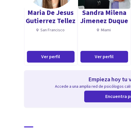
Maria De Jesus
Sandra Milena
Aptitudes
Gutierrez Tellez
Jimenez Duque
Además del Coaching, integro la reconexión con el cue
San Francisco
Miami
tanto indispensable para aflorar los estados emocion
subconsciente no se puede trabajar desde la parte racio
Para conseguir un objetivo, primero tenemos que saber
Ver perfil
Ver perfil
Empieza hoy tu v
Accede a una amplia red de psicólogos calif
Encuentra p