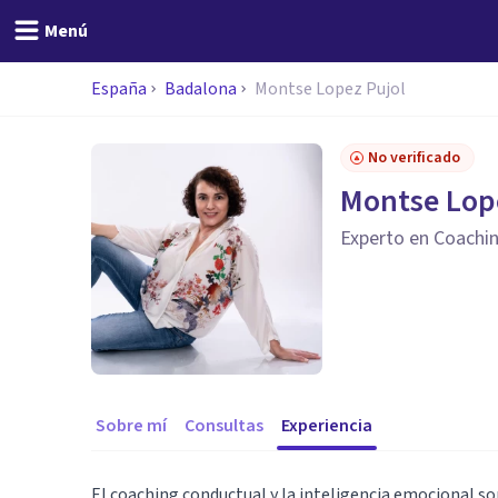
Menú
España
Badalona
Montse Lopez Pujol
No verificado
Montse Lop
Experto en Coachi
Sobre mí
Consultas
Experiencia
El coaching conductual y la inteligencia emocional so