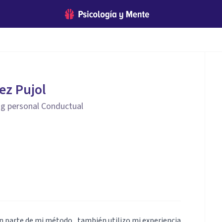
ez Pujol
ng personal Conductual
n parte de mi método , también utilizo mi experiencia