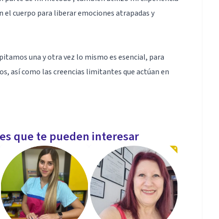
on el cuerpo para liberar emociones atrapadas y
pitamos una y otra vez lo mismo es esencial, para
os, así como las creencias limitantes que actúan en
nsitar el duelo por la relación fallida, para después
iones de pareja saludables, es importante encontrar
les que te pueden interesar
onible presencial .
 por ruptura y separación consciente.