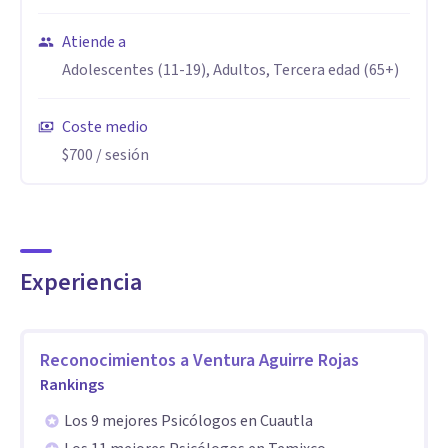
Además soy miembro de la APA (American Psychological
Association), la IAAP (International Association of Applied
Atiende a
Psychology), la Sociedad Mexicana de Psicología, y algunas
Adolescentes (11-19), Adultos, Tercera edad (65+)
otras Asociaciones y Sociedades Médicas y Psicológicas
Coste medio
$700
/ sesión
Experiencia
Reconocimientos a
Ventura Aguirre Rojas
Rankings
Los 9 mejores Psicólogos en Cuautla