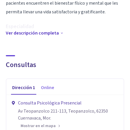
pacientes encuentren el bienestar físico y mental que les
permita llevar una vida satisfactoria y gratificante.
Especialidad
Ver descripción completa
Cuento con los conocimientos y experiencia para tratar
muchos de los casos que se presentan con mayor frecuencia
en nuestra sociedad actual, como son Depresión, Ansiedad,
Estrés, Trastornos Emocionales, Problemas de Pareja, y
Consultas
otros
Aptitudes
Dirección
1
Online
Además de haber estudiado las carreras de Psicología y
Consulta Psicológica Presencial
Medicina, tengo una Maestría en Terapia de Pareja, y he
Av Teopanzolco 211-113, Teopanzolco, 62350
participado en diversos Diplomados, Cursos, y Seminarios
Cuernavaca, Mor.
sobre diferentes temas de Psicología.
Mostrar en el mapa