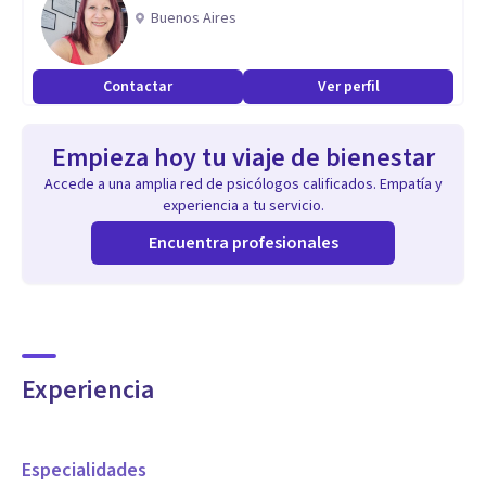
clínica con personas adultas y adolescentes.
Buenos Aires
Aptitudes
Contactar
Ver perfil
Escucho y trabajo con herramientas psicoterapéuticas en el
trabajo individual y en grupos, con personas adultas y
Empieza hoy tu viaje de bienestar
adolescentes.
Accede a una amplia red de psicólogos calificados. Empatía y
Pongo en juego recursos prácticos, desde lo
experiencia a tu servicio.
socioemocional, lo relacional, lo lúdico y metafórico.
Encuentra profesionales
Atención online.
Experiencia
Especialidades