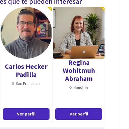
les que te pueden interesar
Regina
Carlos Hecker
Wohltmuh
Padilla
Abraham
San Francisco
Houston
Ver perfil
Ver perfil