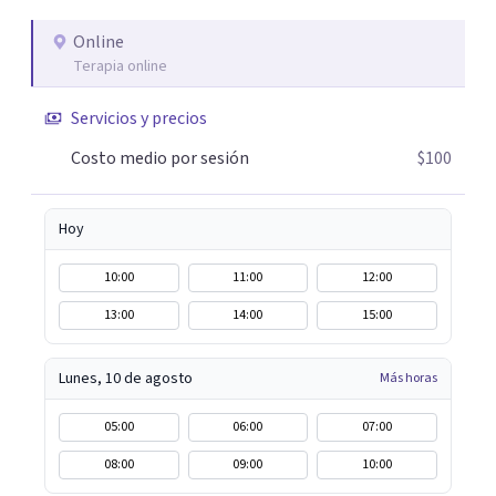
algo particular e intentando adaptarme a tu situación
personal concreta. En especial mi ámbito de trabajo es la
Online
Terapia online
disfunción eréctil, la eyaculación precoz y la falta de
deseo tanto en mujeres como en hombres. La sexualidad
Servicios y precios
es de enorme importancia tanto para el bienestar físico y
mental como a nivel personal para una buena
Costo medio por sesión
$100
autoestima y una relación saludable de pareja.
Hoy
10:00
11:00
12:00
13:00
14:00
15:00
Lunes, 10 de agosto
Más horas
05:00
06:00
07:00
08:00
09:00
10:00