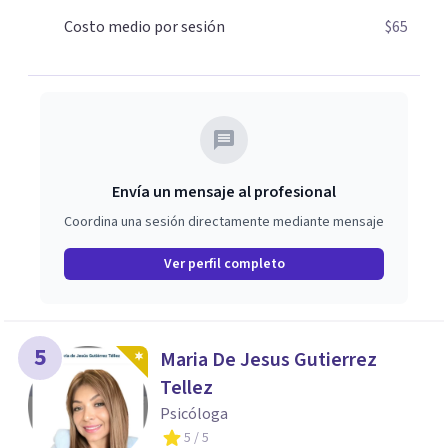
comprender, sanar y transformar la raíz de lo que te
Costo medio por sesión
$65
ocurre, la Dra. Sandra Milena Jiménez Duque es una de las
mejores opciones para acompañarte. Porque cuando
sanas tu mundo interno, cambias tu forma de pensar, de
elegir y de vivir.
Envía un mensaje al profesional
Coordina una sesión directamente mediante mensaje
Ver perfil completo
5
Maria De Jesus Gutierrez
Tellez
Psicóloga
5
/ 5