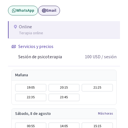
hipnoterapia y respiración neurodinámica, integrando
WhatsApp
Email
actualmente la Psicología Analítica Junguiana. Mi
abordaje también incorpora perspectivas interculturales,
ecopsicología y el trabajo simbólico con el inconsciente,
Online
Terapia online
entendiendo que cada proceso terapéutico es único y
requiere una mirada personalizada.
Servicios y precios
Sesión de psicoterapia
100
USD
/ sesión
Mañana
19:05
20:15
21:25
22:35
23:45
Sábado, 8 de agosto
Más horas
00:55
14:05
15:15