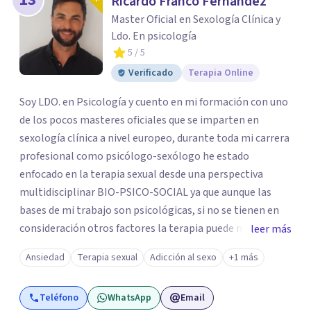
Ricardo Franco Fernández
Master Oficial en Sexología Clínica y
Ldo. En psicología
5
/ 5
Verificado
Terapia Online
Soy LDO. en Psicología y cuento en mi formación con uno
de los pocos masteres oficiales que se imparten en
sexología clínica a nivel europeo, durante toda mi carrera
profesional como psicólogo-sexólogo he estado
enfocado en la terapia sexual desde una perspectiva
multidisciplinar BIO-PSICO-SOCIAL ya que aunque las
bases de mi trabajo son psicológicas, si no se tienen en
consideración otros factores la terapia puede no
leer más
funcionar al tener una visión demasiado simplista,
Ansiedad
Terapia sexual
Adicción al sexo
+1 más
excluyendo de antemano otros factores que pueden
influir. Mi intención es ayudar para conseguir una mejora
Teléfono
WhatsApp
Email
global de tu sexualidad, considerando cada caso como