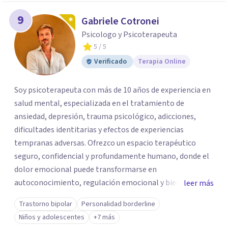
9
Gabriele Cotronei
Psicologo y Psicoterapeuta
5
/ 5
Verificado
Terapia Online
Soy psicoterapeuta con más de 10 años de experiencia en
salud mental, especializada en el tratamiento de
ansiedad, depresión, trauma psicológico, adicciones,
dificultades identitarias y efectos de experiencias
tempranas adversas. Ofrezco un espacio terapéutico
seguro, confidencial y profundamente humano, donde el
dolor emocional puede transformarse en
autoconocimiento, regulación emocional y bienestar.
leer más
Trabajo desde un enfoque integrativo que combina
Trastorno bipolar
Personalidad borderline
psicoanálisis, terapia somática y de trauma, psicología
Niños y adolescentes
+7 más
corporal, Mentalization Based Therapy (MBT),