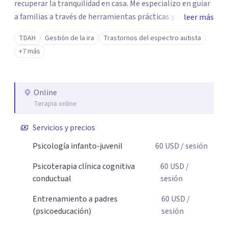
recuperar la tranquilidad en casa. Me especializo en guiar
a familias a través de herramientas prácticas y dinámicas
leer más
adaptadas a la edad de cada menor, dejando de lado las
TDAH
Gestión de la ira
Trastornos del espectro autista
etiquetas y los tecnicismos. Mi forma de trabajar se
+7 más
centra en entender las emociones que hay detrás del
comportamiento, ayudándoles a desarrollar la confianza
necesaria para superar sus retos y fortaleciendo la
Online
comunicación entre ustedes. Acompaño a niños y
Terapia online
adolescentes que están lidiando con la ansiedad, la
timidez, la rebeldía o dificultades escolares, así como a
Servicios y precios
padres que buscan orientación y pautas claras para
Psicología infanto-juvenil
60
USD
/ sesión
educar sin perder la paciencia ni el control. Si estás listo
para dar el primer paso hacia una convivencia familiar
Psicoterapia clínica cognitiva
60
USD
/
más armoniosa, agenda tu sesión y empecemos a
conductual
sesión
trabajar juntos.
Entrenamiento a padres
60
USD
/
(psicoeducación)
sesión