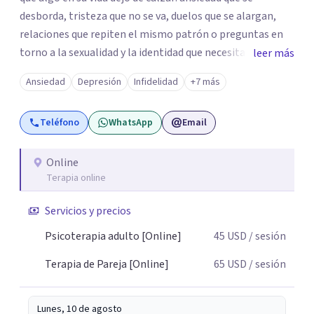
desborda, tristeza que no se va, duelos que se alargan,
relaciones que repiten el mismo patrón o preguntas en
torno a la sexualidad y la identidad que necesitan un
leer más
espacio seguro para ser habladas. Mi orientación teórica
Ansiedad
Depresión
Infidelidad
+7 más
integra una mirada Humanista-Relacional con Terapia
Breve, donde el modo en que te vinculas ocupa un lugar
Teléfono
WhatsApp
Email
central: cómo te relacionas contigo, con las demás
personas y con tu entorno. Además de mi formación en
psicoterapia, cuento con especialización en sexoterapia,
Online
Terapia online
por lo que también acompaño temas de salud sexual,
terapia de pareja, diversidad sexual y de género,
Servicios y precios
dificultades en el deseo, intimidad, orientación o
identidad. Busco que el espacio terapéutico sea un lugar
Psicoterapia adulto [Online]
45
USD
/ sesión
donde puedas hablar de estos temas sin juicios, con
Terapia de Pareja [Online]
65
USD
/ sesión
respeto y libertad. Trabajo con objetivos claros y
realistas, sin fórmulas rígidas: combinamos profundidad
emocional con una mirada práctica sobre tu vida diaria.
Lunes, 10 de agosto