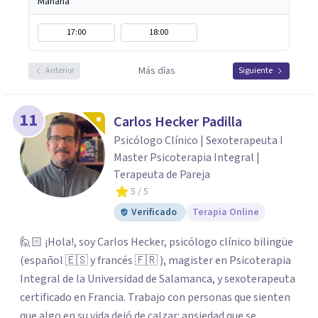
Mañana
17:00
18:00
Más días
Anterior
Siguiente
11
Carlos Hecker Padilla
Psicólogo Clínico | Sexoterapeuta I
Master Psicoterapia Integral |
Terapeuta de Pareja
5
/ 5
Verificado
Terapia Online
🙋🏻 ¡Hola!, soy Carlos Hecker, psicólogo clínico bilingüe
(español 🇪🇸 y francés 🇫🇷 ), magister en Psicoterapia
Integral de la Universidad de Salamanca, y sexoterapeuta
certificado en Francia. Trabajo con personas que sienten
que algo en su vida dejó de calzar: ansiedad que se