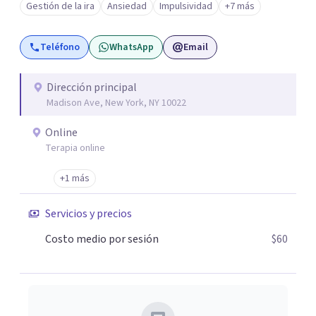
Gestión de la ira
Ansiedad
Impulsividad
+7 más
ansiedad y del ánimo, y también crisis vitales y procesos
de crecimiento personal.
Teléfono
WhatsApp
Email
Dirección principal
Madison Ave, New York, NY 10022
Online
Terapia online
+1 más
Servicios y precios
Costo medio por sesión
$60