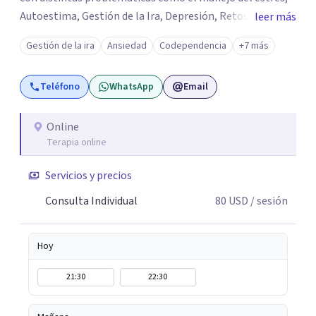
Autoestima, Gestión de la Ira, Depresión, Retos en la
leer más
Crianza, Codependencia, Celos, entre otros. Cuento con
Gestión de la ira
Ansiedad
Codependencia
+7 más
más de 12 años de experiencia en el área de la Salud
mental y he trabajado en distintos contextos clínicos con
Teléfono
WhatsApp
Email
niños, Adolescentes y Adultos
Online
Terapia online
Servicios y precios
Consulta Individual
80
USD
/ sesión
Hoy
21:30
22:30