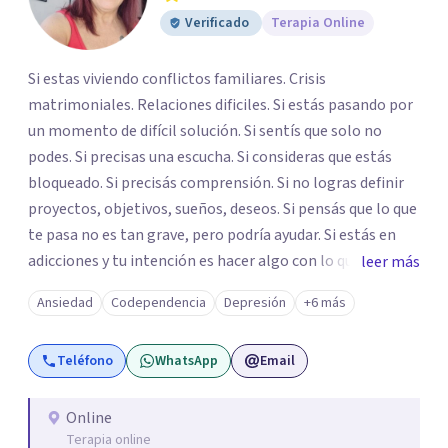
Verificado
Terapia Online
Si estas viviendo conflictos familiares. Crisis
matrimoniales. Relaciones dificiles. Si estás pasando por
un momento de difícil solución. Si sentís que solo no
podes. Si precisas una escucha. Si consideras que estás
bloqueado. Si precisás comprensión. Si no logras definir
proyectos, objetivos, sueños, deseos. Si pensás que lo que
te pasa no es tan grave, pero podría ayudar. Si estás en
adicciones y tu intención es hacer algo con lo que te está
leer más
pasando. No dudes en comunicarte a fin de comenzar a
Ansiedad
Codependencia
Depresión
+6 más
resolver la situación que está generando esa angustia.
Teléfono
WhatsApp
Email
Online
Terapia online