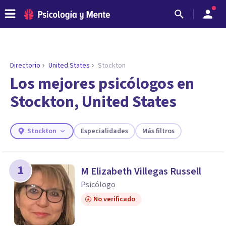
Directorio
United States
Stockton
Los mejores psicólogos en
Stockton, United States
Stockton
Especialidades
Más filtros
1
M Elizabeth Villegas Russell
ENCONTRAR MI TERAPEUTA
Psicólogo
¿Necesitas ayuda para encontrar el
No verificado
psicólogo adecuado?
Responde a unas breves preguntas y te ofreceremos