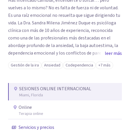
Has intentado cambiar, entenderte o soltar… pero
vuelves a lo mismo? No es falta de fuerza ni de voluntad.
Es una raíz emocional no resuelta que sigue dirigiendo tu
vida. La Dra. Sandra Milena Jiménez Duque es psicóloga
clínica con más de 10 años de experiencia, reconocida
como una de las profesionales más destacadas en el
abordaje profundo de la ansiedad, la baja autoestima, la
dependencia emocional y los conflictos de pareja. Ha
leer más
trabajado con pacientes en diferentes países,
Gestión de la ira
Ansiedad
Codependencia
+7 más
acompañando procesos complejos. Su enfoque
terapéutico se diferencia por una premisa clara: no
trabaja el síntoma, trabaja la raíz que lo origina. Su
SESIONES ONLINE INTERNACIONAL
metodología interviene en tres niveles: regulación del
Miami, Florida
sistema emocional, reprocesamiento de heridas de la
infancia y reestructuración cognitiva profunda,
Online
permitiendo transformar patrones, emociones y
Terapia online
decisiones desde su origen. Si buscas un proceso
Servicios y precios
superficial, este no es el lugar. Pero si estás listo(a) para