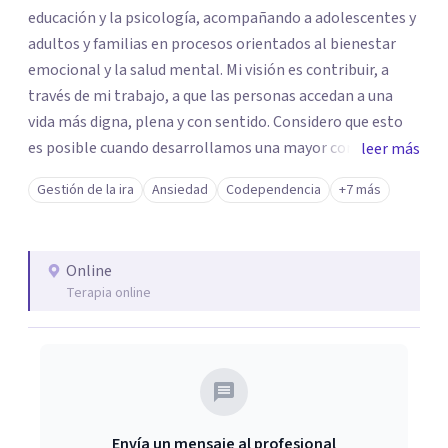
educación y la psicología, acompañando a adolescentes y
adultos y familias en procesos orientados al bienestar
emocional y la salud mental. Mi visión es contribuir, a
través de mi trabajo, a que las personas accedan a una
vida más digna, plena y con sentido. Considero que esto
es posible cuando desarrollamos una mayor conciencia
leer más
de nuestro mundo interior y de la manera en que nuestras
Gestión de la ira
Ansiedad
Codependencia
+7 más
experiencias influyen en nuestra forma de sentir, pensar y
relacionarnos. Mi misión es ofrecer un espacio de
acompañamiento en salud mental basado en la
Online
comprensión, la compasión y el respeto por el ritmo de
Terapia online
cada persona. Integro conocimientos y herramientas de
la psicología con un enfoque informado en trauma para
ayudar a mis clientes a comprender sus conflictos
internos, fortalecer sus recursos personales, desarrollar
nuevas estrategias de afrontamiento y avanzar con
mayor claridad, resiliencia y bienestar. Creo
Envía un mensaje al profesional