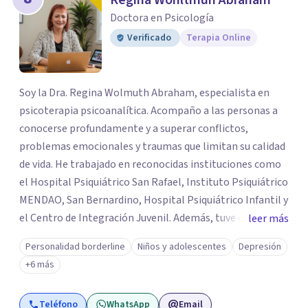
Regina Wohltmuh Abraham
Doctora en Psicología
Verificado
Terapia Online
Soy la Dra. Regina Wolmuth Abraham, especialista en
psicoterapia psicoanalítica. Acompaño a las personas a
conocerse profundamente y a superar conflictos,
problemas emocionales y traumas que limitan su calidad
de vida. He trabajado en reconocidas instituciones como
el Hospital Psiquiátrico San Rafael, Instituto Psiquiátrico
MENDAO, San Bernardino, Hospital Psiquiátrico Infantil y
el Centro de Integración Juvenil. Además, tuve el
leer más
privilegio de colaborar en comunidades como Olivar del
Personalidad borderline
Niños y adolescentes
Depresión
Conde y Xochimilco, lo que me permitió conocer diversas
+6 más
realidades y necesidades.
Teléfono
WhatsApp
Email