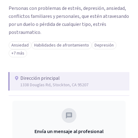
los profesionales que más se ajustan a tus
Personas con problemas de estrés, depresión, ansiedad,
necesidades.
conflictos familiares y personales, que estén atravesando
Responder cuestionario
por un duelo o pérdida de cualquier tipo, estrés
postraumatico.
Ansiedad
Habilidades de afrontamiento
Depresión
+7 más
Dirección principal
1338 Douglas Rd, Stockton, CA 95207
Envía un mensaje al profesional