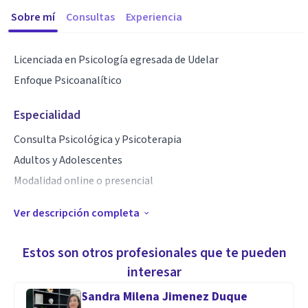
Sobre mí
Consultas
Experiencia
Licenciada en Psicología egresada de Udelar
Enfoque Psicoanalítico
Especialidad
Consulta Psicológica y Psicoterapia
Adultos y Adolescentes
Modalidad online o presencial
Ver descripción completa
Aptitudes
Mi vocación por la escucha clínica, junto a la empatía y la
Estos son otros profesionales que te pueden
ética profesional son los pilares que me guían. Hacen de
interesar
cada encuentro un espacio íntimo y seguro, donde puedas
Sandra Milena Jimenez Duque
dialogar contigo mismo, conocer la verdad y resolver tus