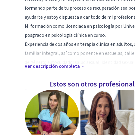
formando parte de tu proceso de recuperación sea por 
ayudarte y estoy dispuesta a dar todo de mi profesion
Mi formación como licenciada en psicología por Univ
posgrado en psicología clínica en curso.
Experiencia de dos años en terapia clínica en adultos, 
familiar integral, así como ponente en escuelas, taller
de género; autocuidado; salud sexual; identidad sexual,
Ver descripción completa
Experiencia de seis meses como tutor par de alumnos 
Enfoque centrado en la persona.
Estos son otros profesiona
Terapia cognitivo conductual.
Mindfulness
Terapia de aceptación y compromiso
Enfoque humanista
Entrenamiento en primeros auxilios psicológicos.