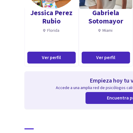
Especialidad
Jessica Perez
Gabriela
Servicios:
Rubio
Sotomayor
Terapia para adultos, adolescentes, niños, pareja y fam
Florida
Miami
-Trastornos de ansiedad
-Trastornos depresivos
-Dependencia emocional
Ver perfil
Ver perfil
-Problemas laborales y familiares
-Comunicación asertiva
-Duelo
Empieza hoy tu v
-Proyecto de vida
Accede a una amplia red de psicólogos calif
-Trastornos emocionales
Encuentra p
-Autoestima, autoconcepto
-Construcción de relaciones interpersonales saludable
-Evaluación psicológica
-Estrés