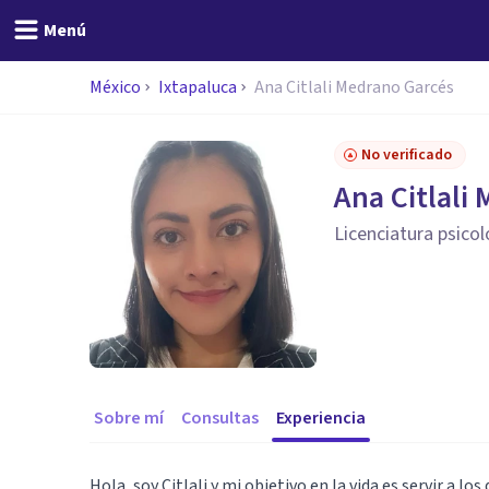
Menú
México
Ixtapaluca
Ana Citlali Medrano Garcés
No verificado
Ana Citlali
Licenciatura psicol
Sobre mí
Consultas
Experiencia
Hola, soy Citlali y mi objetivo en la vida es servir a 