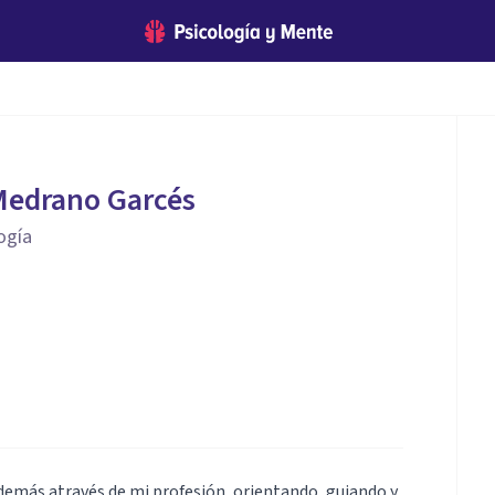
 Medrano Garcés
ogía
los demás através de mi profesión, orientando, guiando y