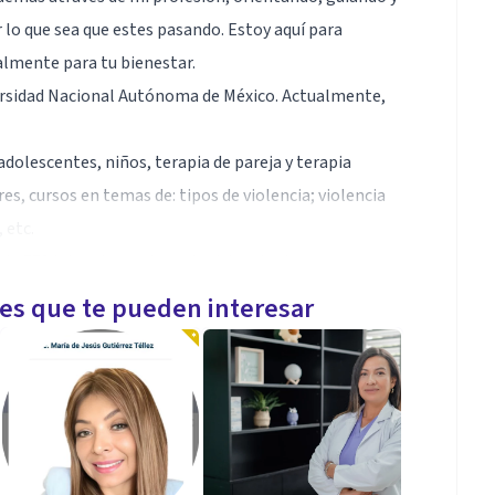
lo que sea que estes pasando. Estoy aquí para
almente para tu bienestar.
ersidad Nacional Autónoma de México. Actualmente,
adolescentes, niños, terapia de pareja y terapia
es, cursos en temas de: tipos de violencia; violencia
 etc.
de FES Iztacala con terapia sistemica breve.
les que te pueden interesar