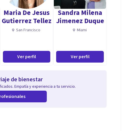
Maria De Jesus
Sandra Milena
Gutierrez Tellez
Jimenez Duque
iliar en:
San Francisco
Miami
Ver perfil
Ver perfil
iaje de bienestar
icados. Empatía y experiencia a tu servicio.
rofesionales
s y asertivas