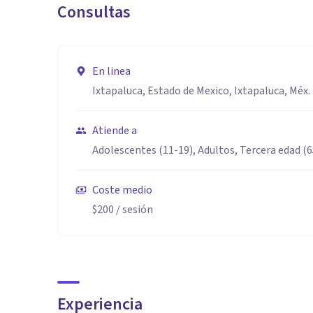
Consultas
-Transtornos de la conducta alimentaria
-Transtornos obsesivos compulsivos,
-Suicidio
En linea
-Entre otros más.
Ixtapaluca, Estado de Mexico, Ixtapaluca, Méx.
Aptitudes
Atiende a
Empatía
Adolescentes (11-19), Adultos, Tercera edad (
Escucha activa
Comunicación asertiva
Coste medio
Capacidad de análisis y síntesis.
$200
/ sesión
Pensamiento reflexivo.
Habilidad para el trabajo colaborativo.
Identificar, formular y resolver problemas.
Manejo de fuentes de información diversas.
Experiencia
Observación.