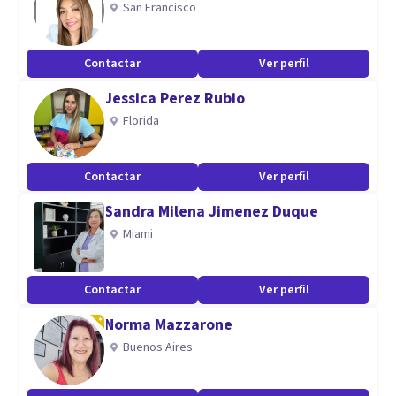
San Francisco
Mi aptitud es cercana, amable y respetuosa, juntos vamos a
construir el apoyo mejor en este momento.
Contactar
Ver perfil
Jessica Perez Rubio
Florida
Contactar
Ver perfil
Sandra Milena Jimenez Duque
Miami
Contactar
Ver perfil
Norma Mazzarone
Buenos Aires