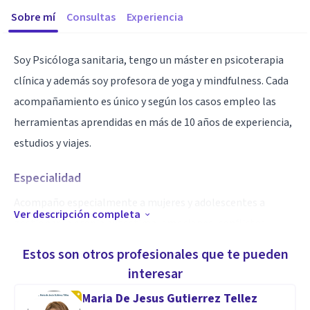
Sobre mí
Consultas
Experiencia
Soy Psicóloga sanitaria, tengo un máster en psicoterapia
clínica y además soy profesora de yoga y mindfulness. Cada
acompañamiento es único y según los casos empleo las
herramientas aprendidas en más de 10 años de experiencia,
estudios y viajes.
Especialidad
Acompaño especialmente a mujeres y adolescentes a
Ver descripción completa
gestionar la propia autostima, emociones, conflictos
internos y externos ayudando a ver diferentes puntos de
Estos son otros profesionales que te pueden
vida y sobretodo a vivir el presente.
interesar
Maria De Jesus Gutierrez Tellez
Aptitudes