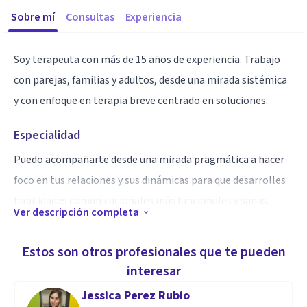
Sobre mí
Consultas
Experiencia
Soy terapeuta con más de 15 años de experiencia. Trabajo
con parejas, familias y adultos, desde una mirada sistémica
y con enfoque en terapia breve centrado en soluciones.
Especialidad
Puedo acompañarte desde una mirada pragmática a hacer
foco en tus relaciones y sus dinámicas para que desarrolles
habilidades comunicacionales más funcionales y sanas.
Ver descripción completa
Aptitudes
Estos son otros profesionales que te pueden
Tengo formación en trauma y estoy próxima a certificarme
interesar
como terapeuta EMDR.
Jessica Perez Rubio