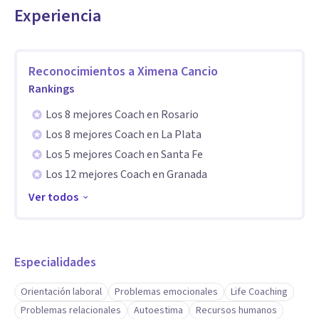
Experiencia
Especialidad
Hoy acompaño a personas que desean potenciar su
liderazgo, reinventarse profesionalmente o generar
Reconocimientos a
Ximena Cancio
Rankings
cambios en su vida personal, alineados con su verdadera
esencia. Juntos trabajamos para clarificar objetivos,
Los 8 mejores Coach en Rosario
identificar las trabas que impiden avanzar y definir acciones
Los 8 mejores Coach en La Plata
concretas que permitan generar el cambio deseado. 🚀
Los 5 mejores Coach en Santa Fe
Los 12 mejores Coach en Granada
Te ofrezco una primera videollamada gratuita para explorar
Ver todos
juntos tus metas y establecer un camino claro hacia tu
transformación. Si te resuena esta invitación, ¡estaré
encantada de acompañarte en este viaje!
Especialidades
Orientación laboral
Problemas emocionales
Life Coaching
Problemas relacionales
Autoestima
Recursos humanos